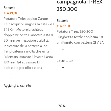
campagnola T-REX
Batteria
250 300
€
439,00
Potatore Telescopico Zanon
Batteria
Telescopico Lunghezza asta 220
€
479,00
345 Cm Motore brushless
Potatore T rex 250 300
doppia velocità Diametro Asta ø
Lunghezza totale con barra 330
30 mm per maggiore stabilità
cm Fornito con batteria 21 V 5Ah
Indicatore della batteria a led
Tendicatena a molla che evita
l'allentarsi durante il lavoro Lama
Leggi tutto
180 mm 1/4 spessore 1,1
serbatoio per olio catena
Aggiungi al carrello
-20%