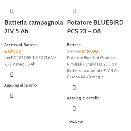
Batteria campagnola
Potatore BLUEBIRD
21V 5 Ah
PCS 23 – 08
Accessori
,
Batteria
Batteria
Il
Il
€
109,00
€
169,00
€
211,00
prezzo
prezzo
per POTATORE T-REX 21,6 V /
Potatore Blue Bird Modello
originale
attuale
25,2 V max - 5 Ah.
NIMBLER Lunghezza 230 cm
era:
è:
Batteria incorporata 21 V 4 Ah
€ 211,00.
€ 169,00.
Catena 1/4 48 maglie
Aggiungi al carrello
Aggiungi al carrello
-6%
New