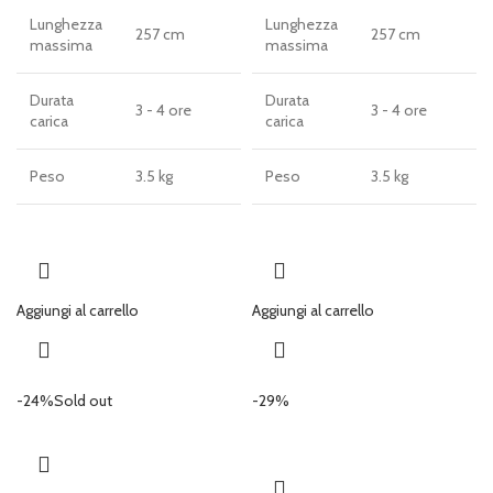
Lunghezza
Lunghezza
257 cm
257 cm
massima
massima
Durata
Durata
3 - 4 ore
3 - 4 ore
carica
carica
Peso
3.5 kg
Peso
3.5 kg
Aggiungi al carrello
Aggiungi al carrello
-24%
Sold out
-29%