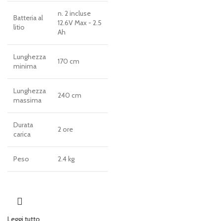
n. 2 incluse
Batteria al
12.6V Max - 2.5
litio
Ah
Lunghezza
170 cm
minima
Lunghezza
240 cm
massima
Durata
2 ore
carica
Peso
2.4 kg
Leggi tutto