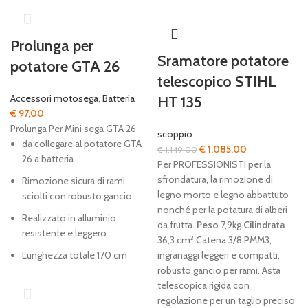
Prolunga per
Sramatore potatore
potatore GTA 26
telescopico STIHL
Accessori motosega
,
Batteria
HT 135
€
97,00
Prolunga Per Mini sega GTA 26
scoppio
da collegare al potatore GTA
Il
Il
€
1.085,00
€
1.149,00
26 a batteria
prezzo
prezzo
Per PROFESSIONISTI per la
originale
attuale
sfrondatura, la rimozione di
Rimozione sicura di rami
era:
è:
legno morto e legno abbattuto
sciolti con robusto gancio
€ 1.149,00.
€ 1.085,00.
nonché per la potatura di alberi
Realizzato in alluminio
da frutta.
Peso
7,9kg
Cilindrata
resistente e leggero
36,3 cm³ Catena 3/8 PMM3,
Lunghezza totale 170 cm
ingranaggi leggeri e compatti,
robusto gancio per rami. Asta
telescopica rigida con
regolazione per un taglio preciso