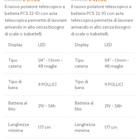
prezzo
prezzo
prezzo
prezzo
Il nuovo potatore telescopico a
Il nuovo potatore telescopico a
originale
attuale
originale
attuale
batteria PCS 22-10 con asta
batteria PCS 22-10 con asta
era:
è:
era:
è:
telescopica permette di lavorare
telescopica permette di lavorare
€ 498,00.
€ 377,00.
€ 539,00.
€ 427,00.
arrivando in alto senza bisogno
arrivando in alto senza bisogno
di scale o trabattelli.
di scale o trabattelli.
Display
LED
Display
LED
Tipo
1/4" - 1,1mm -
Tipo
1/4" - 1,1mm -
catena
48 maglie
catena
48 maglie
Tipo di
Tipo di
9 POLLICI
9 POLLICI
barra
barra
Batteria al
Batteria al
21V - 5Ah
21V - 5Ah
litio
litio
Lunghezza
Lunghezza
177 cm
177 cm
minima
minima