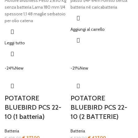
Motore brushless Peso 2,650 Kg
passo 1/4P 64m Fornito senza
senza batteria Lama 180 mm 1/4
batteria né caricabatteria
spessore 1,1 48 maglie serbatoio
per olio catena
Aggiungi al carrello
Leggi tutto
-24%
New
-21%
New
POTATORE
POTATORE
BLUEBIRD PCS 22-
BLUEBIRD PCS 22-
10 (1 batteria)
10 (2 BATTERIE)
Batteria
Batteria
Il
Il
Il
Il
€
377,00
€
427,00
€
498,00
€
539,00