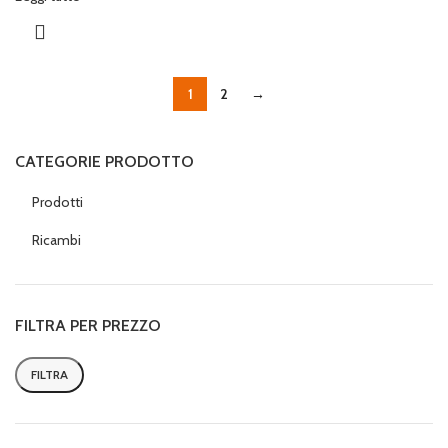
1
2
→
CATEGORIE PRODOTTO
Prodotti
Ricambi
FILTRA PER PREZZO
FILTRA
Prezzo
Prezzo
Min
Max