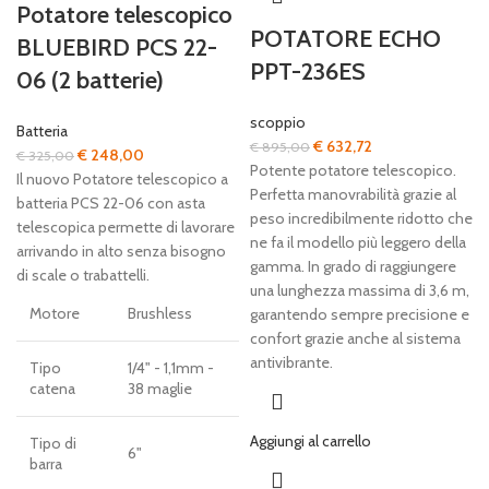
Potatore telescopico
POTATORE ECHO
BLUEBIRD PCS 22-
PPT-236ES
06 (2 batterie)
scoppio
Batteria
Il
Il
€
632,72
€
895,00
Il
Il
€
248,00
€
325,00
prezzo
prezzo
Potente potatore telescopico.
prezzo
prezzo
Il nuovo Potatore telescopico a
originale
attuale
Perfetta manovrabilità grazie al
originale
attuale
batteria PCS 22-06 con asta
era:
è:
peso incredibilmente ridotto che
era:
è:
telescopica permette di lavorare
€ 895,00.
€ 632,72.
ne fa il modello più leggero della
€ 325,00.
€ 248,00.
arrivando in alto senza bisogno
gamma. In grado di raggiungere
di scale o trabattelli.
una lunghezza massima di 3,6 m,
Motore
Brushless
garantendo sempre precisione e
confort grazie anche al sistema
antivibrante.
Tipo
1/4" - 1,1mm -
catena
38 maglie
Aggiungi al carrello
Tipo di
6"
barra