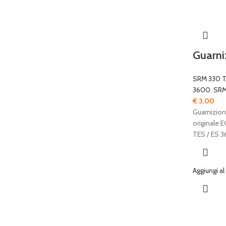
Guarn
SRM 330 
3600
,
SRM
€
3,00
Guarnizion
originale 
TES / ES 
Aggiungi al