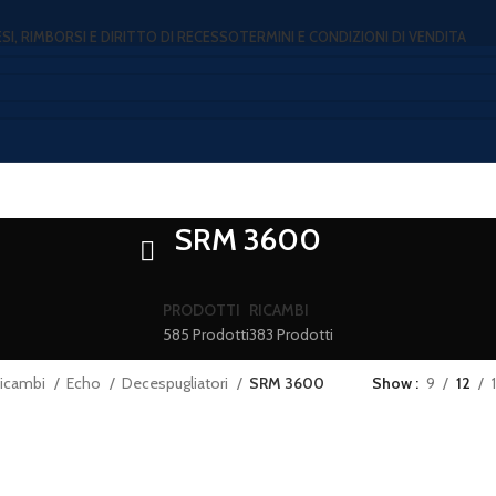
ESI, RIMBORSI E DIRITTO DI RECESSO
TERMINI E CONDIZIONI DI VENDITA
SRM 3600
PRODOTTI
RICAMBI
585 Prodotti
383 Prodotti
icambi
Echo
Decespugliatori
SRM 3600
Show
9
12