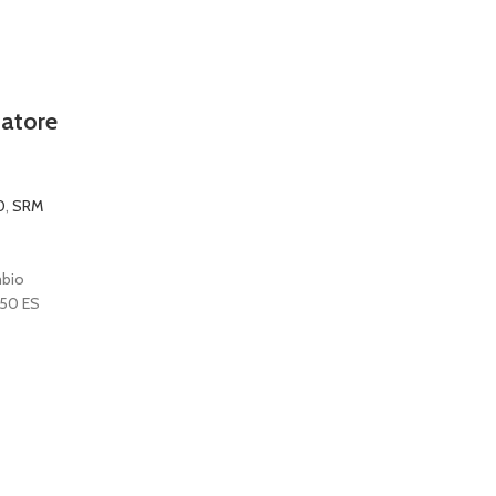
iatore
0
,
SRM
mbio
350 ES