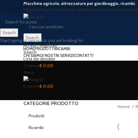
Macchine agricole, attrezzature per giardinaggio, ricambi.
PRIVACY POLICY
CONDIZIONI GENERALI D’USO
COOKIE POLICY
R
Search
Search
Start typing to see posts you are looking for.
Accedi / Registrati
HOME
PRODOTTI
RICAMBI
Search
CHI SIAMO
I NOSTRI SERVIZI
CONTATTI
Lista dei desideri
0
items
€
0,00
Menu
0
items
€
0,00
CATEGORIE PRODOTTO
Home
R
Prodotti
Ricambi