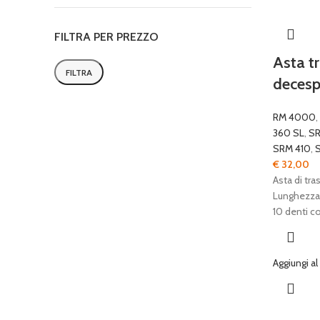
FILTRA PER PREZZO
Asta t
FILTRA
decesp
Prezzo
Prezzo
Min
Max
RM 4000
,
360 SL
,
SR
SRM 410
,
S
€
32,00
Asta di tr
Lunghezza t
10 denti c
Aggiungi al