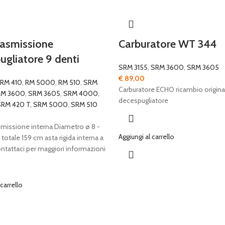
rasmissione
Carburatore WT 344
ugliatore 9 denti
SRM 3155
,
SRM 3600
,
SRM 3605
€
89,00
RM 410
,
RM 5000
,
RM 510
,
SRM
Carburatore ECHO ricambio origina
M 3600
,
SRM 3605
,
SRM 4000
,
decespugliatore
RM 420 T
,
SRM 5000
,
SRM 510
asmissione interna Diametro ø 8 -
Aggiungi al carrello
otale 159 cm asta rigida interna a
ontattaci per maggiori informazioni
 carrello