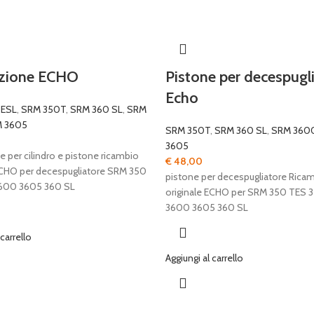
izione ECHO
Pistone per decespugl
Echo
TESL
,
SRM 350T
,
SRM 360 SL
,
SRM
 3605
SRM 350T
,
SRM 360 SL
,
SRM 360
3605
e per cilindro e pistone ricambio
€
48,00
ECHO per decespugliatore SRM 350
pistone per decespugliatore Rica
3600 3605 360 SL
originale ECHO per SRM 350 TES 
3600 3605 360 SL
 carrello
Aggiungi al carrello