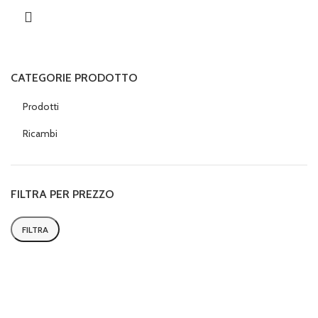
CATEGORIE PRODOTTO
Prodotti
Ricambi
FILTRA PER PREZZO
FILTRA
Prezzo
Prezzo
Min
Max