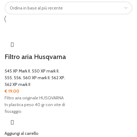
Filtro aria Husqvarna
545 XP Mark II
,
550 XP mark II
,
555
,
556
,
560 XP mark II
,
562 XP
,
562 XP mark II
€
19,00
Filtro aria originale HUSQVARNA
In plastica peso 40 gr con vite di
fissaggio
Aggiungi al carrello