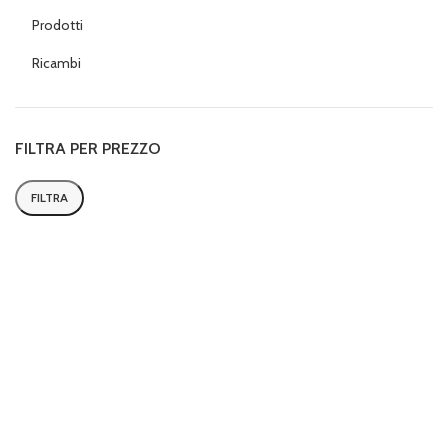
Prodotti
Ricambi
FILTRA PER PREZZO
FILTRA
Prezzo
Prezzo
Min
Max