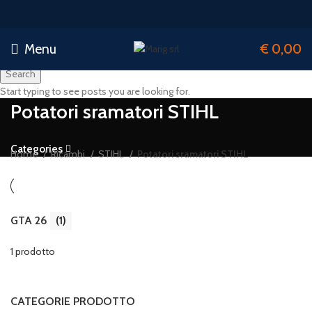
Menu
€
0,00
Search
Start typing to see posts you are looking for.
Potatori sramatori STIHL
Categories
Home
Ricambi
STIHL
Potatori sramatori STIHL
GTA 26
(1)
1 prodotto
CATEGORIE PRODOTTO