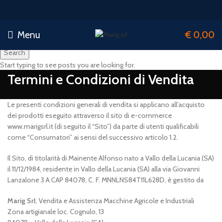
Menu
€
0,00
Search
Start typing to see posts you are looking for.
Termini e Condizioni di Vendita
Le presenti condizioni generali di vendita si applicano all’acquisto
dei prodotti eseguito attraverso il sito di e-commerce
www.marigsrl.it (di seguito il “Sito”) da parte di utenti qualificabili
come “Consumatori” ai sensi del successivo articolo 1.2.
Il Sito, di titolarità di Mainente Alfonso nato a Vallo della Lucania (SA)
il 11/12/1984, residente in Vallo della Lucania (SA) alla via Giovanni
Lanzalone 3 A CAP 84078, C. F. MNNLNS84T11L628D, è gestito da
Marig Srl
, Vendita e Assistenza Macchine Agricole e Industriali
Zona artigianale loc. Cognulo, 13