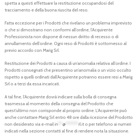
spetta a questi effettuare la restituzione occupandosi del
tracciamento e della buona riuscita del reso.
Fatta eccezione per i Prodotti che rivelano un problema imprevisto
o che si dimostrano non conformi all’ordine, l’Acquirente
Professionista non dispone di nessun diritto di recesso o di
annullamento dell’ordine. Ogni reso di Prodotti è sottomesso al
previo accordo con Marig Srl.
Restituzione dei Prodotti a causa di un’anomalia relativa all’ordine. I
Prodotti consegnati che presentino un’anomalia o un vizio occulto
rispetto a quelli ordinati dall’Acquirente potranno essere resi a Marig
Srl o a terzi da essa incaricati.
A tal fine, l’Acquirente dovrà indicare sulla bolla di consegna
trasmessa al momento della consegna del Prodotto che
quest’ultimo non corrisponde al proprio ordine. L’Acquirente può
anche contattare Marig Srl entro 48 ore dalla ricezione del Prodotto
non desiderato via e-mail
in
**
@
******
rl.it
o per telefono ai numeri
indicati nella sezione contatti al fine di rendere nota la situazione.