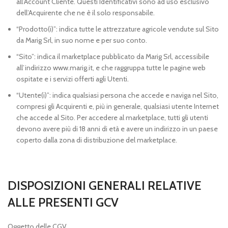
all’Account Cliente. Questi Identificativi sono ad uso esclusivo
dell’Acquirente che ne è il solo responsabile.
“Prodotto(i)”: indica tutte le attrezzature agricole vendute sul Sito
da Marig Srl, in suo nome e per suo conto.
“Sito”: indica il marketplace pubblicato da Marig Srl, accessibile
all’indirizzo www.marig.it, e che raggruppa tutte le pagine web
ospitate e i servizi offerti agli Utenti.
“Utente(i)”: indica qualsiasi persona che accede e naviga nel Sito,
compresi gli Acquirenti e, più in generale, qualsiasi utente Internet
che accede al Sito. Per accedere al marketplace, tutti gli utenti
devono avere più di 18 anni di età e avere un indirizzo in un paese
coperto dalla zona di distribuzione del marketplace.
DISPOSIZIONI GENERALI RELATIVE
ALLE PRESENTI GCV
Oggetto delle CGV