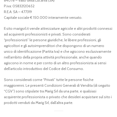
84078 – Vallo della Lucania (SA)
P.iva: 05832120652
R.E.A: SA – 477319
Capitale sociale € 150.000 interamente versato.
Il sito marigsrl.it vende attrezzature agricole e altri prodotti connessi
ad acquirenti professionisti e privati. Sono considerati
“professionisti” le persone giuridiche, le libere professioni, gli
agricoltori e gli autoimprenditori che dispongono di un numero
unico di identificazione (Partita Iva) e che agiscono esclusivamente
nell’ambito della propria attività professionale, anche quando
agiscono in nome e per conto di un altro professionista ai sensi
dell’articolo introduttivo del Codice del Consumo.
Sono considerati come “Privati” tutte le persone fisiche
maggiorenni. Le presenti Condizioni Generali di Vendita (di seguito
“CGV”) sono stipulate tra Marig Srl da una parte, e qualsiasi
acquirente professionista o privato che desideri acquistare sul sito i
prodotti venduti da Marig Srl, dall’altra parte.