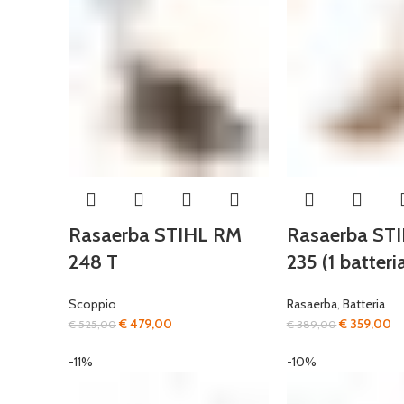
Rasaerba STIHL RM
Rasaerba ST
248 T
235 (1 batteri
Scoppio
Rasaerba
,
Batteria
Il
Il
Il
Il
€
479,00
€
359,00
€
525,00
€
389,00
prezzo
prezzo
prezzo
pr
-11%
-10%
originale
attuale
originale
at
era:
è:
era:
è:
€ 525,00.
€ 479,00.
€ 389,00.
€ 