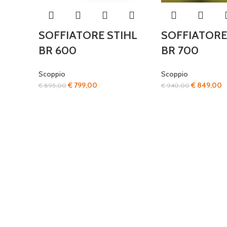
SOFFIATORE STIHL
SOFFIATORE
BR 600
BR 700
Scoppio
Scoppio
Il
Il
Il
Il
€
799,00
€
849,00
€
895,00
€
940,00
prezzo
prezzo
prezzo
p
originale
attuale
originale
a
era:
è:
era:
è
€ 895,00.
€ 799,00.
€ 940,00.
€