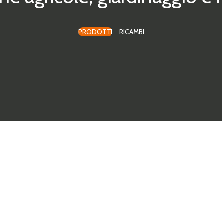
PRODOTTI
RICAMBI
rdinaggio.
Offriamo una vasta gamma di macchinari agricoli destinat
per ogni esigenza.
iente.