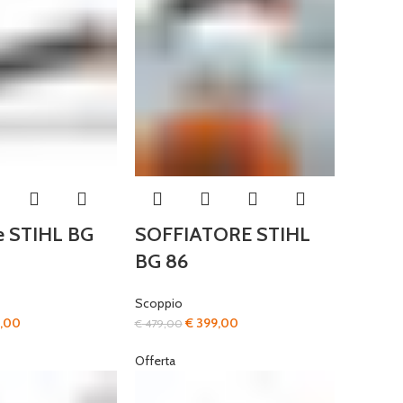
re STIHL BG
SOFFIATORE STIHL
BG 86
Scoppio
Il
Il
Il
,00
€
399,00
€
479,00
o
prezzo
prezzo
prezzo
Offerta
ale
attuale
originale
attuale
è:
era:
è:
,00.
€ 269,00.
€ 479,00.
€ 399,00.