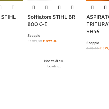
 STIHL
Soffiatore STIHL BR
ASPIRAT
800 C-E
TRITURA
SH56
Scoppio
Il
Il
€
899,00
€
1.019,00
Scoppio
rezzo
prezzo
prezzo
Il
€
379
€
419,00
ttuale
originale
attuale
prezz
:
era:
è:
origin
Mostra di più...
 849,00.
€ 1.019,00.
€ 899,00.
era:
Loading...
€ 419,