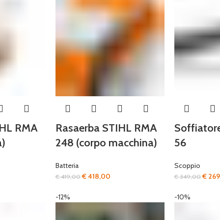
IHL RMA
Rasaerba STIHL RMA
Soffiato
a)
248 (corpo macchina)
56
Batteria
Scoppio
Il
Il
Il
€
418,00
€
269
€
419,00
€
349,00
ezzo
prezzo
prezzo
prezz
-12%
-10%
tuale
originale
attuale
origin
era:
è:
era:
359,00.
€ 419,00.
€ 418,00.
€ 349