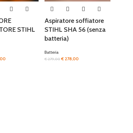
ORE
Aspiratore soffiatore
TORE STIHL
STIHL SHA 56 (senza
batteria)
Batteria
Il
Il
Il
,00
€
278,00
€
279,00
o
prezzo
prezzo
prezzo
ale
attuale
originale
attuale
è:
era:
è:
00.
€ 379,00.
€ 279,00.
€ 278,00.