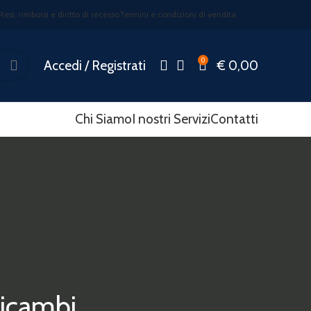
Resi, rimborsi e diritto di recesso
Termini e condizioni di vendita
0
Accedi / Registrati
€
0,00
Chi Siamo
I nostri Servizi
Contatti
ricambi.