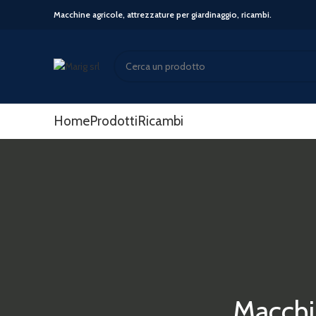
Macchine agricole, attrezzature per giardinaggio, ricambi.
Start typing to see posts you are looking for.
Home
Prodotti
Ricambi
Macchin