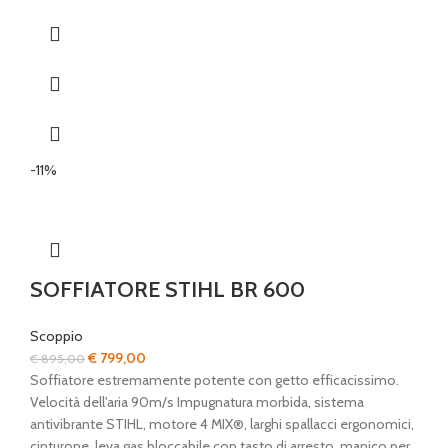
-11%
SOFFIATORE STIHL BR 600
Scoppio
Il
Il
€
799,00
€
895,00
prezzo
prezzo
Soffiatore estremamente potente con getto efficacissimo.
originale
attuale
Velocità dell'aria 90m/s Impugnatura morbida, sistema
era:
è:
antivibrante STIHL, motore 4 MIX®, larghi spallacci ergonomici,
€ 895,00.
€ 799,00.
cinturone, leva gas bloccabile con tasto di arresto, manico per