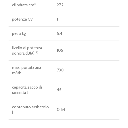
cilindrata cm³
27.2
potenza CV
1
peso kg
5.4
livello di potenza
105
2)
sonora dB(A)
max. portata aria
730
m3/h
capacità sacco di
45
raccolta l
contenuto serbatoio
0.54
l