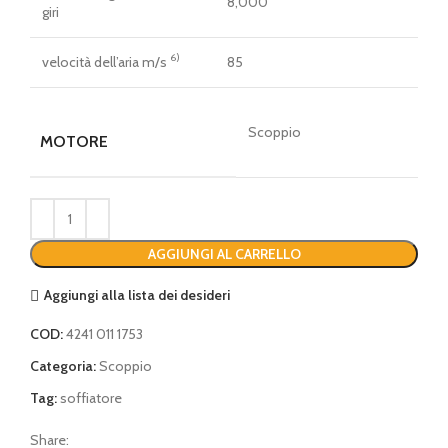
8,000
giri
6)
velocità dell’aria m/s
85
Scoppio
MOTORE
AGGIUNGI AL CARRELLO
Aggiungi alla lista dei desideri
COD:
4241 011 1753
Categoria:
Scoppio
Tag:
soffiatore
Share: