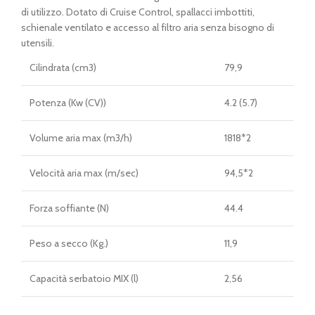
di utilizzo. Dotato di Cruise Control, spallacci imbottiti,
schienale ventilato e accesso al filtro aria senza bisogno di
utensili.
Cilindrata (cm3)
79,9
Potenza (Kw (CV))
4.2 (5.7)
Volume aria max (m3/h)
1818*2
Velocità aria max (m/sec)
94,5*2
Forza soffiante (N)
44.4
Peso a secco (Kg.)
11,9
Capacità serbatoio MIX (l)
2,56