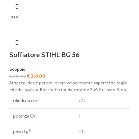
-23%
Soffiatore STIHL BG 56
Scoppio
Il
Il
€
269,00
€
349,00
prezzo
prezzo
Attrezzo ideale per rimuovere velocemente superfici da foglie
originale
attuale
ed erba tagliata. Bocchetta tonda, motore 2-MIX e tasto Stop
era:
è:
cilindrata cm³
27.2
€ 349,00.
€ 269,00.
potenza CV
1
1)
peso kg
4.1