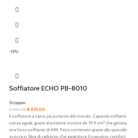
-12%
Soffiatore ECHO PB-8010
Scoppio
Il
Il
€
875,00
€
995,00
prezzo
prezzo
Il soffiatore a zaino più potente del mondo. Capacità soffianti
originale
attuale
senza eguali, grazie al potente motore da 79.9 cm³ che genera
era:
è:
una forza soffiante di 44N. Peso contenuto grazie alla speciale
€ 995,00.
€ 875,00.
scocca in fibra di carbonio che garantisce il massimo comfort