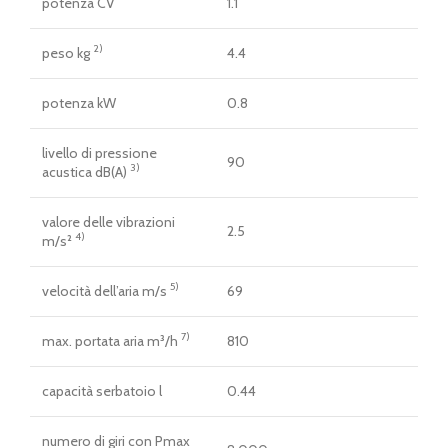
potenza CV
1.1
2)
peso kg
4.4
potenza kW
0.8
livello di pressione
90
3)
acustica dB(A)
valore delle vibrazioni
2.5
4)
m/s²
5)
velocità dell’aria m/s
69
7)
max. portata aria m³/h
810
capacità serbatoio l
0.44
numero di giri con Pmax