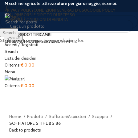
Macchine agricole, attrezzature per giardinaggio, ricambi.
PRIVACY POLICY
CONDIZIONI GENERALI D’USO
COOKIE POLICY
RESI, RIMBORSI E DIRITTO DI RECESSO
TERMINI E CONDIZIONI DI VENDITA
Search
HOME
PRODOTTI
RICAMBI
Search
Start typing to see posts you are looking for.
CHI SIAMO
I NOSTRI SERVIZI
CONTATTI
Accedi / Registrati
-17%
Search
Lista dei desideri
0
items
€
0,00
Menu
Click to enlarge
0
items
€
0,00
Home
Prodotti
Soffiatori/Aspiratori
Scoppio
SOFFIATORE STIHL BG 86
Back to products