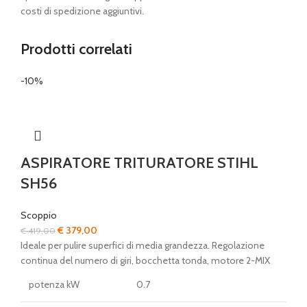
costi di spedizione aggiuntivi.
Prodotti correlati
-10%
ASPIRATORE TRITURATORE STIHL
SH56
Scoppio
Il
Il
€
379,00
€
419,00
prezzo
prezzo
Ideale per pulire superfici di media grandezza. Regolazione
originale
attuale
continua del numero di giri, bocchetta tonda, motore 2-MIX
era:
è:
potenza kW
0.7
€ 419,00.
€ 379,00.