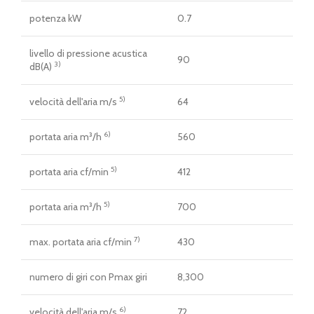
potenza kW
0.7
livello di pressione acustica
90
3)
dB(A)
5)
velocità dell'aria m/s
64
6)
portata aria m³/h
560
5)
portata aria cf/min
412
5)
portata aria m³/h
700
7)
max. portata aria cf/min
430
numero di giri con Pmax giri
8,300
6)
velocità dell'aria m/s
72