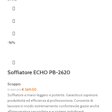
-16%
Soffiatore ECHO PB-2620
Scoppio
Il
Il
€
369,00
€
439,00
prezzo
prezzo
Soffiatore a mano leggero e potente. Garantisce superiore
originale
attuale
produttività ed efficienza al professionista. Consente di
era:
è:
lavorare in modo estremamente confortevole grazie anche
€ 439,00.
€ 369,00.
all'impugnatura secondaria e ai sistemi antivibranti.