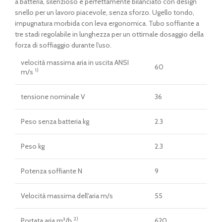
originale
attuale
a batteria, silenzioso e perfettamente bilanciato con design
era:
è:
snello per un lavoro piacevole, senza sforzo. Ugello tondo,
€ 429,00.
€ 399,00.
impugnatura morbida con leva ergonomica. Tubo soffiante a
tre stadi regolabile in lunghezza per un ottimale dosaggio della
forza di soffiaggio durante l'uso.
velocità massima aria in uscita ANSI
60
1)
m/s
tensione nominale V
36
Peso senza batteria kg
2.3
Peso kg
2.3
Potenza soffiante N
9
Velocità massima dell'aria m/s
55
2)
Portata aria m³/h
620