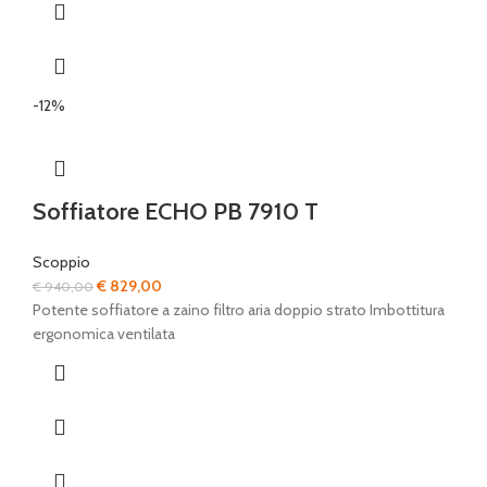
-12%
Soffiatore ECHO PB 7910 T
Scoppio
Il
Il
€
829,00
€
940,00
prezzo
prezzo
Potente soffiatore a zaino filtro aria doppio strato Imbottitura
originale
attuale
ergonomica ventilata
era:
è:
€ 940,00.
€ 829,00.