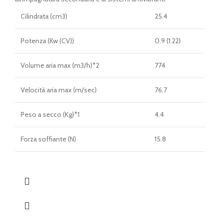
Cilindrata (cm3)
25.4
Potenza (Kw (CV))
0.9 (1.22)
Volume aria max (m3/h)*2
774
Velocità aria max (m/sec)
76.7
Peso a secco (Kg)*1
4.4
Forza soffiante (N)
15.8