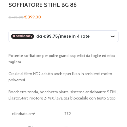
SOFFIATORE STIHL BG 86
Il
Il
€
399,00
€
479,00
prezzo
prezzo
originale
attuale
era:
è:
€ 479,00.
€ 399,00.
Potente soffiatore per pulire grandi superfici da foglie ed erba
tagliata.
Grazie al filtro HD2 adatto anche per l’uso in ambienti molto
polverosi.
Bocchetta tonda, bocchetta piatta, sistema antivibrante STIHL,
ElastoStart, motore 2-MIX, leva gas bloccabile con tasto Stop
cilindrata cm³
27.2