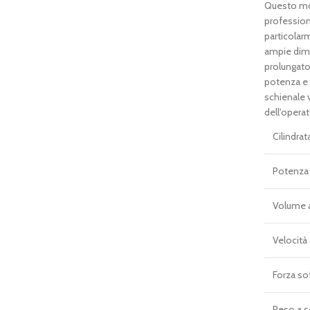
p
Questo mod
o
professionis
e
particolar
€
ampie dime
prolungato
potenza e 
schienale v
dell'opera
Cilindrat
Potenza 
Volume a
Velocità
Forza sof
Peso a s