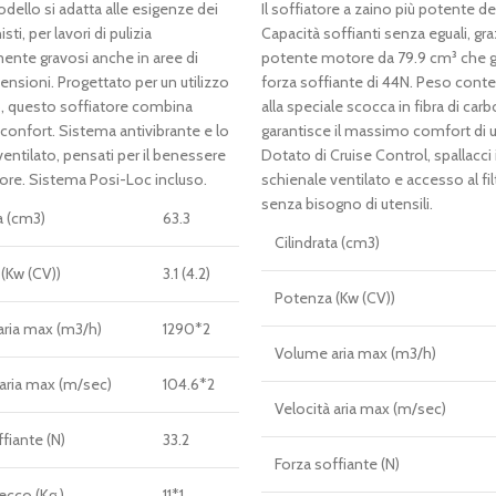
rezzo
prezzo
prezzo
prezzo
ello si adatta alle esigenze dei
Il soffiatore a zaino più potente 
riginale
attuale
originale
attuale
ti, per lavori di pulizia
Capacità soffianti senza eguali, graz
ra:
è:
era:
è:
mente gravosi anche in aree di
potente motore da 79.9 cm³ che 
 876,00.
€ 715,00.
€ 995,00.
€ 875,00.
nsioni. Progettato per un utilizzo
forza soffiante di 44N. Peso conte
, questo soffiatore combina
alla speciale scocca in fibra di car
confort. Sistema antivibrante e lo
garantisce il massimo comfort di ut
entilato, pensati per il benessere
Dotato di Cruise Control, spallacci 
tore. Sistema Posi-Loc incluso.
schienale ventilato e accesso al filt
senza bisogno di utensili.
a (cm3)
63.3
Cilindrata (cm3)
(Kw (CV))
3.1 (4.2)
Potenza (Kw (CV))
ria max (m3/h)
1290*2
Volume aria max (m3/h)
 aria max (m/sec)
104.6*2
Velocità aria max (m/sec)
fiante (N)
33.2
Forza soffiante (N)
ecco (Kg.)
11*1