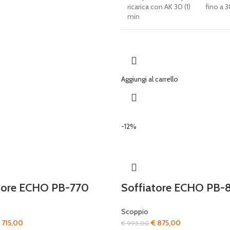
ricarica con AK 30 (1)
fino a 
min
Aggiungi al carrello
-12%
tore ECHO PB-770
Soffiatore ECHO PB-
Scoppio
Il
Il
Il
715,00
€
875,00
€
995,00