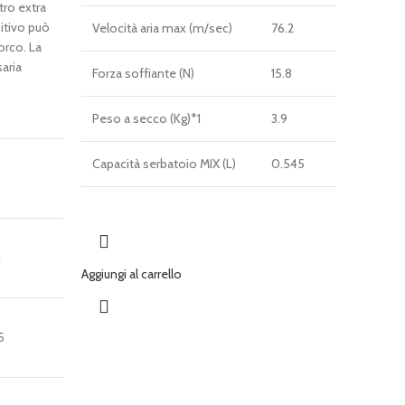
tro extra
sitivo può
Velocità aria max (m/sec)
76.2
orco. La
aria
Forza soffiante (N)
15.8
Peso a secco (Kg)*1
3.9
Capacità serbatoio MIX (L)
0.545
2
Aggiungi al carrello
5