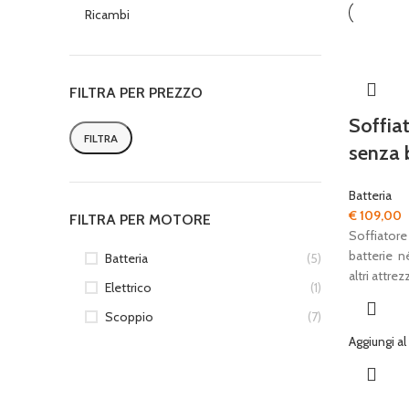
Ricambi
FILTRA PER PREZZO
Soffia
FILTRA
senza 
Prezzo
Prezzo
Min
Max
Batteria
€
109,00
FILTRA PER MOTORE
Soffiatore
batterie n
Batteria
(5)
altri attrez
Elettrico
(1)
Scoppio
(7)
Aggiungi al