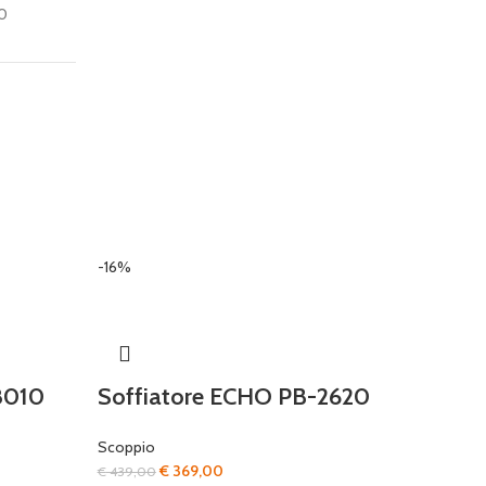
30
-16%
8010
Soffiatore ECHO PB-2620
Scoppio
Il
Il
€
369,00
€
439,00