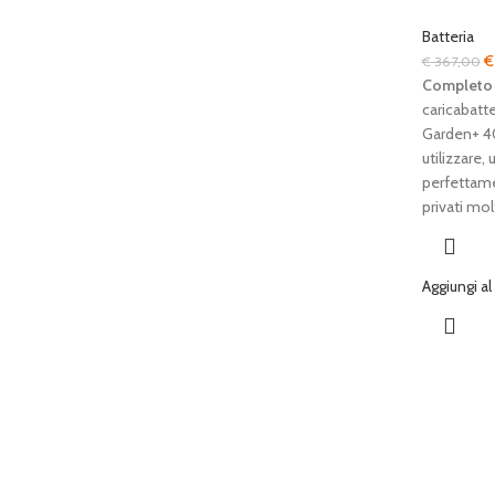
Batteria
Il
€
€
367,00
p
Completo
o
caricabatte
er
Garden+ 40
€
utilizzare,
perfettament
privati mo
Aggiungi al