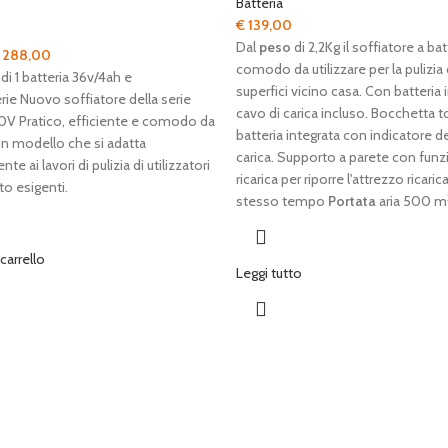
Batteria
€
139,00
Dal
peso
di 2,2Kg il soffiatore a bat
Il
288,00
comodo da utilizzare per la pulizia 
rezzo
prezzo
di 1 batteria 36v/4ah e
superfici vicino casa. Con batteria 
riginale
attuale
rie Nuovo soffiatore della serie
cavo di carica incluso. Bocchetta t
a:
è:
V Pratico, efficiente e comodo da
batteria integrata con indicatore de
 367,00.
€ 288,00.
 un modello che si adatta
carica. Supporto a parete con funz
e ai lavori di pulizia di utilizzatori
ricarica per riporre l'attrezzo ricari
lto esigenti.
stesso tempo
Portata
aria 500 m
 carrello
Leggi tutto