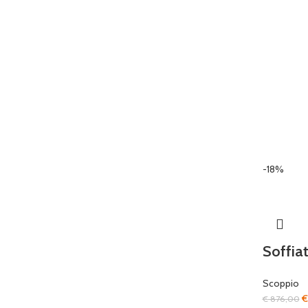
-18%
Soffia
Scoppio
Il
€
€
876,00