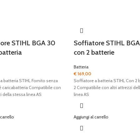
tore STIHL BGA 30
Soffiatore STIHL BGA
batteria
con 2 batterie
Batteria
€
169,00
 a batteria STIHL Fornito senza
Soffiatore a batteria STIHL Con 2 
é caricabatteria Compatibile con
2 Compatibile con altri attrezzi del
zi della stessa linea AS
linea AS
 carrello
Aggiungi al carrello