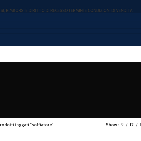
ESI, RIMBORSI E DIRITTO DI RECESSO
TERMINI E CONDIZIONI DI VENDITA
rodotti taggati “soffiatore”
Show
9
12