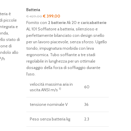
Batteria
teria è
Il
Il
€
399,00
€
429,00
di piccole
prezzo
prezzo
Fornito con
2 batterie
Ak 20 e
caricabatterie
integrata e
originale
attuale
AL 101 Soffiatore a batteria, silenzioso e
onda,
era:
è:
perfettamente bilanciato con design snello
llo stato di
€ 429,00.
€ 399,00.
per un lavoro piacevole, senza sforzo. Ugello
ione di
tondo, impugnatura morbida con leva
candolo allo
ergonomica. Tubo soffiante a tre stadi
³/h
regolabile in lunghezza per un ottimale
dosaggio della forza di soffiaggio durante
l'uso.
velocità massima aria in
60
1)
uscita ANSI m/s
tensione nominale V
36
Peso senza batteria kg
2.3