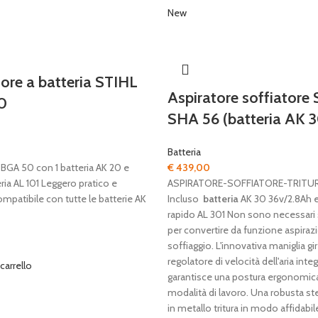
New
tore a batteria STIHL
Aspiratore soffiatore
0
SHA 56 (batteria AK 3
Batteria
 BGA 50 con 1 batteria AK 20 e
€
439,00
ria AL 101 Leggero pratico e
ASPIRATORE-SOFFIATORE-TRITU
mpatibile con tutte le batterie AK
Incluso
batteria
AK 30 36v/2.8Ah 
rapido AL 301 Non sono necessari
per convertire da funzione aspiraz
soffiaggio. L'innovativa maniglia g
regolatore di velocità dell'aria inte
 carrello
garantisce una postura ergonomica 
modalità di lavoro. Una robusta stel
in metallo tritura in modo affidabile