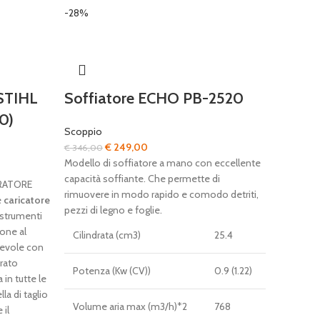
-28%
 STIHL
Soffiatore ECHO PB-2520
0)
Scoppio
Il
Il
€
249,00
€
346,00
prezzo
prezzo
Modello di soffiatore a mano con eccellente
originale
attuale
capacità soffiante. Che permette di
RATORE
era:
è:
rimuovere in modo rapido e comodo detriti,
e
caricatore
€ 346,00.
€ 249,00.
pezzi di legno e foglie.
 strumenti
ione al
Cilindrata (cm3)
25.4
irevole con
grato
Potenza (Kw (CV))
0.9 (1.22)
in tutte le
la di taglio
Volume aria max (m3/h)*2
768
 il