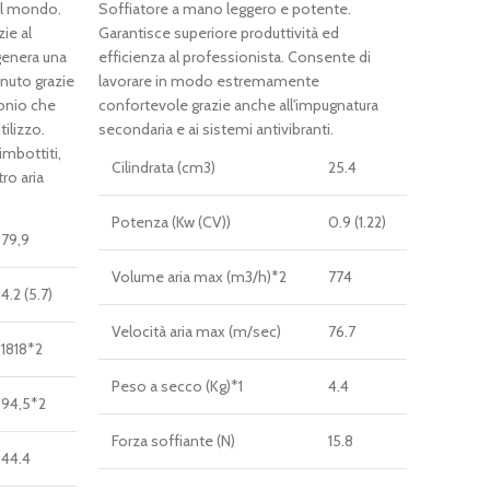
prezzo
prezzo
del mondo.
Soffiatore a mano leggero e potente.
originale
attuale
ie al
Garantisce superiore produttività ed
era:
è:
genera una
efficienza al professionista. Consente di
€ 439,00.
€ 369,00.
nuto grazie
lavorare in modo estremamente
bonio che
confortevole grazie anche all'impugnatura
ilizzo.
secondaria e ai sistemi antivibranti.
imbottiti,
Cilindrata (cm3)
25.4
ro aria
Potenza (Kw (CV))
0.9 (1.22)
79,9
Volume aria max (m3/h)*2
774
4.2 (5.7)
Velocità aria max (m/sec)
76.7
1818*2
Peso a secco (Kg)*1
4.4
94,5*2
Forza soffiante (N)
15.8
44.4