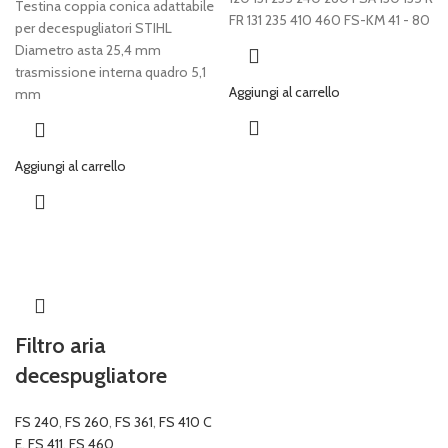
Testina coppia conica adattabile
FR 131 235 410 460 FS-KM 41 - 80
per decespugliatori STIHL
Diametro asta 25,4 mm
trasmissione interna quadro 5,1
Aggiungi al carrello
mm
Aggiungi al carrello
Filtro aria
decespugliatore
FS 240
,
FS 260
,
FS 361
,
FS 410 C
E
,
FS 411
,
FS 460