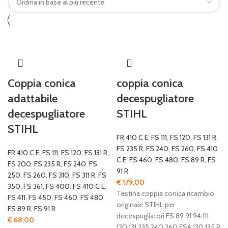
Coppia conica
coppia conica
adattabile
decespugliatore
decespugliatore
STIHL
STIHL
FR 410 C E
,
FS 111
,
FS 120
,
FS 131 R
,
FS 235 R
,
FS 240
,
FS 260
,
FS 410
FR 410 C E
,
FS 111
,
FS 120
,
FS 131 R
,
C E
,
FS 460
,
FS 480
,
FS 89 R
,
FS
FS 200
,
FS 235 R
,
FS 240
,
FS
91 R
250
,
FS 260
,
FS 310
,
FS 311 R
,
FS
€
179,00
350
,
FS 361
,
FS 400
,
FS 410 C E
,
Testina coppia conica ricambio
FS 411
,
FS 450
,
FS 460
,
FS 480
,
originale STIHL per
FS 89 R
,
FS 91 R
decespugliatori FS 89 91 94 111
€
68,00
120 131 235 240 260 FSA 130 135 R