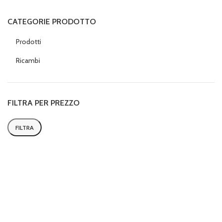
CATEGORIE PRODOTTO
Prodotti
Ricambi
FILTRA PER PREZZO
FILTRA
Prezzo
Prezzo
Min
Max