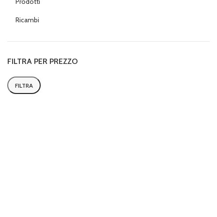
Prodotti
Ricambi
FILTRA PER PREZZO
FILTRA
Prezzo
Prezzo
Min
Max