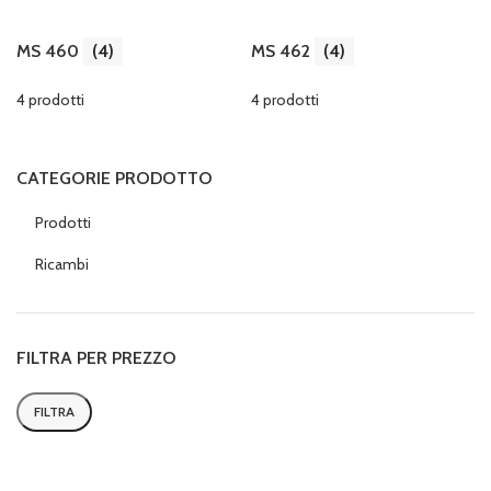
MS 460
(4)
MS 462
(4)
4 prodotti
4 prodotti
CATEGORIE PRODOTTO
Prodotti
Ricambi
FILTRA PER PREZZO
FILTRA
Prezzo
Prezzo
Min
Max