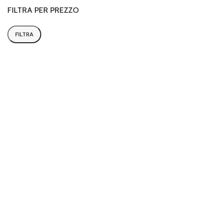
FILTRA PER PREZZO
FILTRA
Prezzo
Prezzo
Min
Max