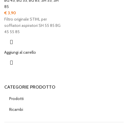
BG 45
,
BG 55
,
BG 85
,
SH 55
,
SH
85
€
3,90
Filtro originale STIHL per
soffiatori aspiratori SH 55 85 BG
45 55 85
Aggiungi al carrello
CATEGORIE PRODOTTO
Prodotti
Ricambi