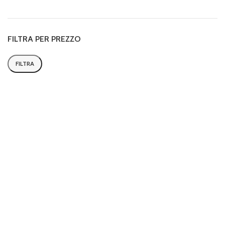
FILTRA PER PREZZO
FILTRA
Prezzo
Prezzo
Min
Max