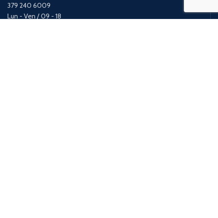
379 240 6009
Lun - Ven / 09 - 18
Pagamenti Sicuri
Pagamenti con bonifico o carta di credito tramite circuito PayPal.
Consegne in tutta Italia
Gestione ordini e spedizioni in 24/48 ore
Privacy Policy
Condizioni Generali d’uso