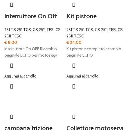
Interruttore On Off
Kit pistone
251 TS 251 TCS
,
CS 2511 TES
,
CS
251 TS 251 TCS
,
CS 2511 TES
,
CS
2511 TESC
2511 TESC
€
8,00
€
24,00
Interruttore On OFF Ricambio
Kit pistone completo ricambio
originale ECHO per motosega
originale ECHO
Aggiungi al carrello
Aggiungi al carrello
campana frizione
Collettore motosega