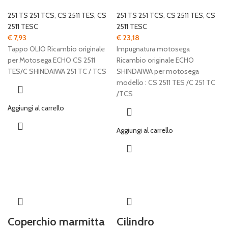
251 TS 251 TCS
,
CS 2511 TES
,
CS
251 TS 251 TCS
,
CS 2511 TES
,
CS
2511 TESC
2511 TESC
€
7,93
€
23,18
Tappo OLIO Ricambio originale
Impugnatura motosega
per Motosega ECHO CS 2511
Ricambio originale ECHO
TES/C SHINDAIWA 251 TC / TCS
SHINDAIWA per motosega
modello : CS 2511 TES /C 251 TC
/TCS
Aggiungi al carrello
Aggiungi al carrello
Coperchio marmitta
Cilindro