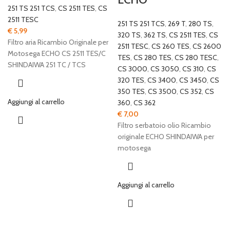
251 TS 251 TCS
,
CS 2511 TES
,
CS
2511 TESC
251 TS 251 TCS
,
269 T
,
280 TS
,
€
5,99
320 TS
,
362 TS
,
CS 2511 TES
,
CS
Filtro aria Ricambio Originale per
2511 TESC
,
CS 260 TES
,
CS 2600
Motosega ECHO CS 2511 TES/C
TES
,
CS 280 TES
,
CS 280 TESC
,
SHINDAIWA 251 TC / TCS
CS 3000
,
CS 3050
,
CS 310
,
CS
320 TES
,
CS 3400
,
CS 3450
,
CS
350 TES
,
CS 3500
,
CS 352
,
CS
Aggiungi al carrello
360
,
CS 362
€
7,00
Filtro serbatoio olio Ricambio
originale ECHO SHINDAIWA per
motosega
Aggiungi al carrello