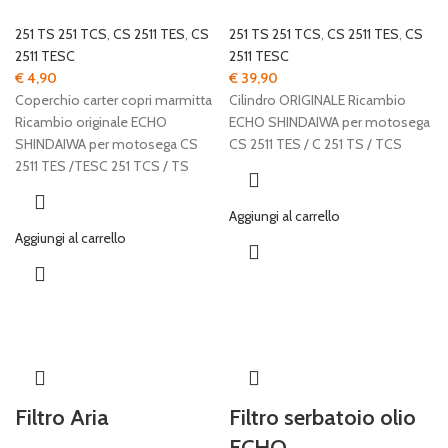
251 TS 251 TCS
,
CS 2511 TES
,
CS
251 TS 251 TCS
,
CS 2511 TES
,
CS
2511 TESC
2511 TESC
€
4,90
€
39,90
Coperchio carter copri marmitta
Cilindro ORIGINALE Ricambio
Ricambio originale ECHO
ECHO SHINDAIWA per motosega
SHINDAIWA per motosega CS
CS 2511 TES / C 251 TS / TCS
2511 TES /TESC 251 TCS / TS
Aggiungi al carrello
Aggiungi al carrello
Filtro Aria
Filtro serbatoio olio
ECHO