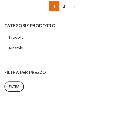
1
2
→
CATEGORIE PRODOTTO
Prodotti
Ricambi
FILTRA PER PREZZO
FILTRA
Prezzo
Prezzo
Min
Max