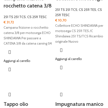
rocchetto catena 3/8
251 TS 251 TCS
,
CS 2511 TES
,
CS
2511 TESC
251 TS 251 TCS
,
CS 2511 TESC
€
10,70
€
31,72
Collettore ECHO SHINDAIWA per
Campana frizione o rocchetto
motosega CS 2511 TES /C
catena 3/8 per motosega ECHO
Shindaiwa 251 TS/TCS Ricambio
SHINDAIWA Per passare a
originale Nuovo
CATENA 3/8 da catena carving 1/4
Aggiungi al carrello
Aggiungi al carrello
Tappo olio
Impugnatura manico