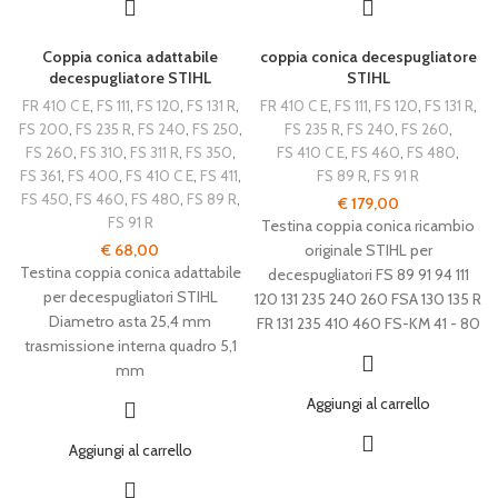
Coppia conica adattabile
coppia conica decespugliatore
decespugliatore STIHL
STIHL
FR 410 C E
,
FS 111
,
FS 120
,
FS 131 R
,
FR 410 C E
,
FS 111
,
FS 120
,
FS 131 R
,
FS 200
,
FS 235 R
,
FS 240
,
FS 250
,
FS 235 R
,
FS 240
,
FS 260
,
FS 260
,
FS 310
,
FS 311 R
,
FS 350
,
FS 410 C E
,
FS 460
,
FS 480
,
FS 361
,
FS 400
,
FS 410 C E
,
FS 411
,
FS 89 R
,
FS 91 R
FS 450
,
FS 460
,
FS 480
,
FS 89 R
,
€
179,00
FS 91 R
Testina coppia conica ricambio
€
68,00
originale STIHL per
Testina coppia conica adattabile
decespugliatori FS 89 91 94 111
per decespugliatori STIHL
120 131 235 240 260 FSA 130 135 R
Diametro asta 25,4 mm
FR 131 235 410 460 FS-KM 41 - 80
trasmissione interna quadro 5,1
mm
Aggiungi al carrello
Aggiungi al carrello