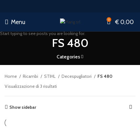
0
Menu
€
0,00
Start typing to see posts you are looking for.
FS 480
Categories
Home
Ricambi
STIHL
Decespugliatori
FS 480
Ordina
Visualizzazione di 3 risultati
in
base
al
Show sidebar
più
recente