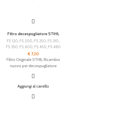
Filtro decespugliatore STIHL
FS 120
,
FS 200
,
FS 250
,
FS 310
,
FS 350
,
FS 400
,
FS 450
,
FS 480
€
7,20
Filtro Originale STHIL Ricambio
nuovo per decespugliatore
Aggiungi al carrello