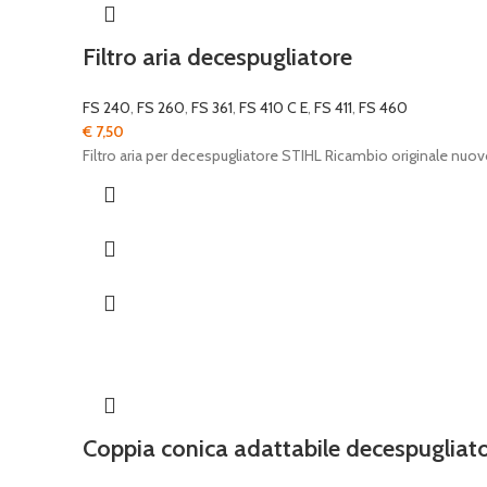
Filtro aria decespugliatore
FS 240
,
FS 260
,
FS 361
,
FS 410 C E
,
FS 411
,
FS 460
€
7,50
Filtro aria per decespugliatore STIHL Ricambio originale nuo
Coppia conica adattabile decespugliat