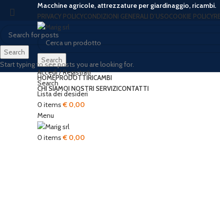
Macchine agricole, attrezzature per giardinaggio, ricambi.
PRIVACY POLICY
CONDIZIONI GENERALI D’USO
COOKIE POLICY
R
Search
Search
Start typing to see posts you are looking for.
Accedi / Registrati
HOME
PRODOTTI
RICAMBI
Search
CHI SIAMO
I NOSTRI SERVIZI
CONTATTI
Lista dei desideri
0
items
€
0,00
Menu
0
items
€
0,00
Click to enlarge