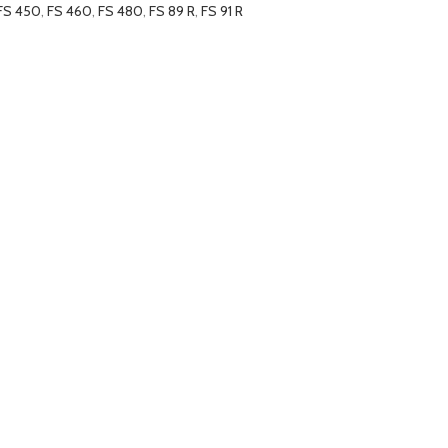
FS 450
,
FS 460
,
FS 480
,
FS 89 R
,
FS 91 R