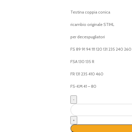
Testina coppia conica
ricambio originale STIHL
per decespugliatori
FS 89 91 94 111 120 131 235 240 260
FSA 130 135 R
FR 131 235 410 460
FS-KM 41 – 80
coppia
conica
decespugliatore
STIHL