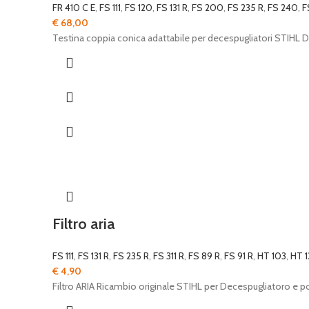
FR 410 C E
,
FS 111
,
FS 120
,
FS 131 R
,
FS 200
,
FS 235 R
,
FS 240
,
F
€
68,00
Testina coppia conica adattabile per decespugliatori STIHL
Filtro aria
FS 111
,
FS 131 R
,
FS 235 R
,
FS 311 R
,
FS 89 R
,
FS 91 R
,
HT 103
,
HT 1
€
4,90
Filtro ARIA Ricambio originale STIHL per Decespugliatoro e p