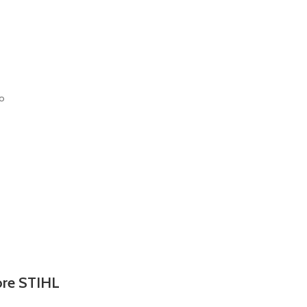
vo
ore STIHL