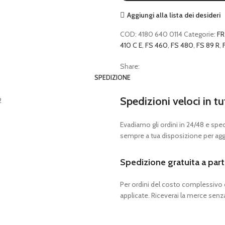
quantità
Aggiungi alla lista dei desideri
COD:
4180 640 0114
Categorie:
FR
410 C E
,
FS 460
,
FS 480
,
FS 89 R
,
Share:
SPEDIZIONE
Spedizioni veloci in tu
Evadiamo gli ordini in 24/48 e spedia
sempre a tua disposizione per aggi
Spedizione gratuita a part
Per ordini del costo complessivo
applicate. Riceverai la merce senza