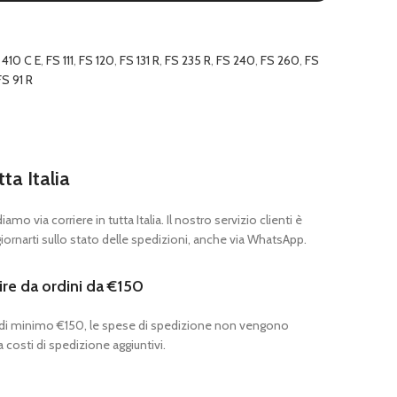
 410 C E
,
FS 111
,
FS 120
,
FS 131 R
,
FS 235 R
,
FS 240
,
FS 260
,
FS
FS 91 R
tta Italia
mo via corriere in tutta Italia. Il nostro servizio clienti è
ornarti sullo stato delle spedizioni, anche via WhatsApp.
ire da ordini da €150
 di minimo €150, le spese di spedizione non vengono
 costi di spedizione aggiuntivi.