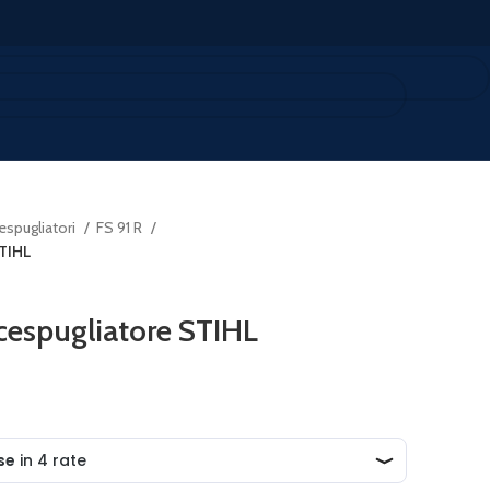
spugliatori
FS 91 R
STIHL
cespugliatore STIHL