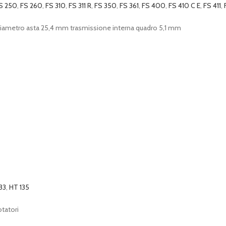
S 250
,
FS 260
,
FS 310
,
FS 311 R
,
FS 350
,
FS 361
,
FS 400
,
FS 410 C E
,
FS 411
,
 Diametro asta 25,4 mm trasmissione interna quadro 5,1 mm
33
,
HT 135
otatori