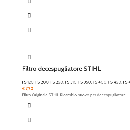
Filtro decespugliatore STIHL
FS 120
,
FS 200
,
FS 250
,
FS 310
,
FS 350
,
FS 400
,
FS 450
,
FS 
€
7,20
Filtro Originale STHIL Ricambio nuovo per decespugliatore