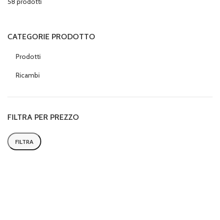
58 prodotti
CATEGORIE PRODOTTO
Prodotti
Ricambi
FILTRA PER PREZZO
FILTRA
Prezzo
Prezzo
Min
Max