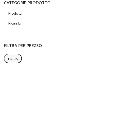
CATEGORIE PRODOTTO
Prodotti
Ricambi
FILTRA PER PREZZO
FILTRA
Prezzo
Prezzo
Min
Max