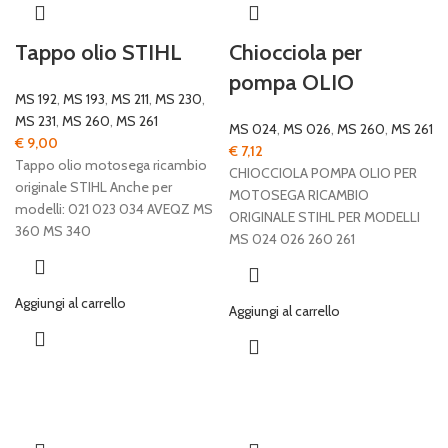
Tappo olio STIHL
Chiocciola per
pompa OLIO
MS 192
,
MS 193
,
MS 211
,
MS 230
,
MS 231
,
MS 260
,
MS 261
MS 024
,
MS 026
,
MS 260
,
MS 261
€
9,00
€
7,12
Tappo olio motosega ricambio
CHIOCCIOLA POMPA OLIO PER
originale STIHL Anche per
MOTOSEGA RICAMBIO
modelli: 021 023 034 AVEQZ MS
ORIGINALE STIHL PER MODELLI
360 MS 340
MS 024 026 260 261
Aggiungi al carrello
Aggiungi al carrello