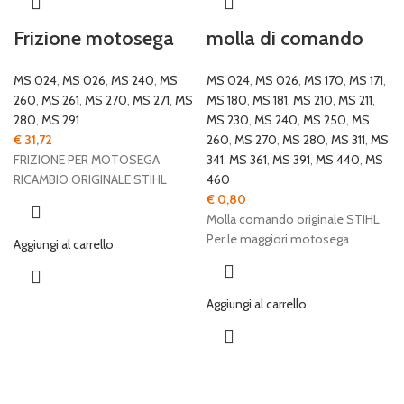
Frizione motosega
molla di comando
MS 024
,
MS 026
,
MS 240
,
MS
MS 024
,
MS 026
,
MS 170
,
MS 171
,
260
,
MS 261
,
MS 270
,
MS 271
,
MS
MS 180
,
MS 181
,
MS 210
,
MS 211
,
280
,
MS 291
MS 230
,
MS 240
,
MS 250
,
MS
€
31,72
260
,
MS 270
,
MS 280
,
MS 311
,
MS
FRIZIONE PER MOTOSEGA
341
,
MS 361
,
MS 391
,
MS 440
,
MS
RICAMBIO ORIGINALE STIHL
460
€
0,80
Molla comando originale STIHL
Per le maggiori motosega
Aggiungi al carrello
Aggiungi al carrello