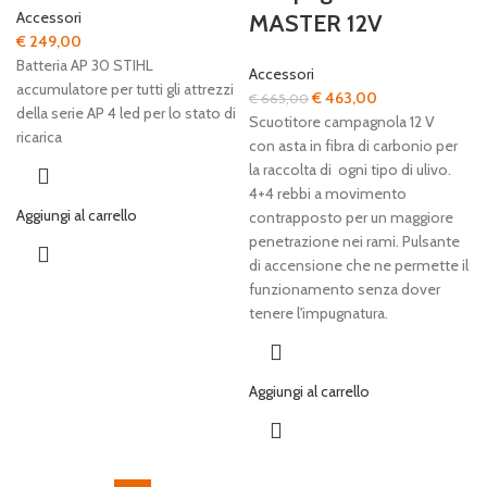
Accessori
MASTER 12V
€
249,00
Batteria AP 30 STIHL
Accessori
accumulatore per tutti gli attrezzi
Il
Il
€
463,00
€
665,00
della serie AP 4 led per lo stato di
prezzo
prezzo
Scuotitore campagnola 12 V
ricarica
originale
attuale
con asta in fibra di carbonio per
era:
è:
la raccolta di ogni tipo di ulivo.
€ 665,00.
€ 463,00.
4+4 rebbi a movimento
Aggiungi al carrello
contrapposto per un maggiore
penetrazione nei rami. Pulsante
di accensione che ne permette il
funzionamento senza dover
tenere l'impugnatura.
Aggiungi al carrello