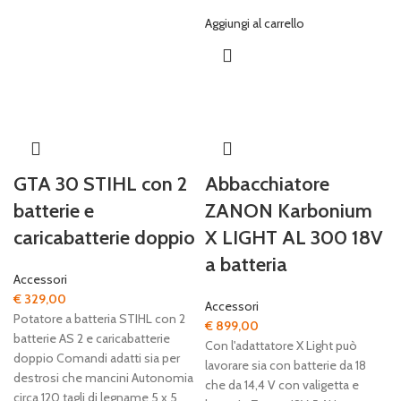
Aggiungi al carrello
GTA 30 STIHL con 2
Abbacchiatore
batterie e
ZANON Karbonium
caricabatterie doppio
X LIGHT AL 300 18V
a batteria
Accessori
€
329,00
Accessori
Potatore a batteria STIHL con 2
€
899,00
batterie AS 2 e caricabatterie
Con l'adattatore X Light può
doppio Comandi adatti sia per
lavorare sia con batterie da 18
destrosi che mancini Autonomia
che da 14,4 V con valigetta e
circa 120 tagli di legname 5 x 5