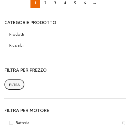
1
2
3
4
5
6
→
CATEGORIE PRODOTTO
Prodotti
Ricambi
FILTRA PER PREZZO
FILTRA
Prezzo
Prezzo
Min
Max
FILTRA PER MOTORE
Batteria
(1)