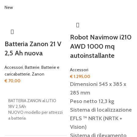
New
Robot Navimow i210
Batteria Zanon 21 V
AWD 1000 mq
2,5 Ah nuova
autoinstallante
Accessori
,
Batterie
,
Batterie e
Accessori
caricabatterie
,
Zanon
€
1.295,00
€
70,00
Dimensioni 545 x 385 x
285 mm
BATTERIA ZANON al LITIO
Peso netto 12,3 kg
18V 2,5Ah
Sistema di localizzazione
NUOVO modello per attrezzi
EFLS ™️ NRTK (NRTK +
a batteria
Vision)
Sistema di rilevamento