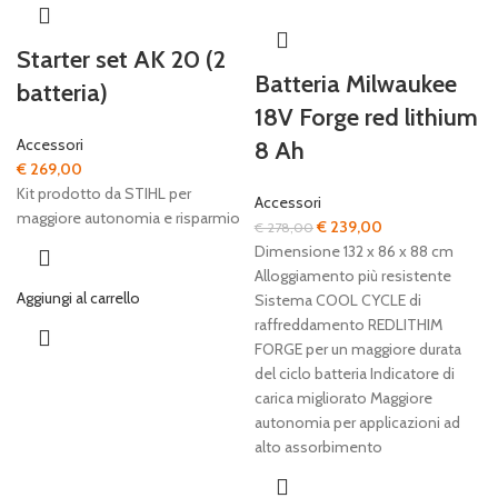
Starter set AK 20 (2
Batteria Milwaukee
batteria)
18V Forge red lithium
Accessori
8 Ah
€
269,00
Kit prodotto da STIHL per
Accessori
maggiore autonomia e risparmio
Il
Il
€
239,00
€
278,00
prezzo
prezzo
Dimensione 132 x 86 x 88 cm
originale
attuale
Alloggiamento più resistente
Aggiungi al carrello
era:
è:
Sistema COOL CYCLE di
€ 278,00.
€ 239,00.
raffreddamento REDLITHIM
FORGE per un maggiore durata
del ciclo batteria Indicatore di
carica migliorato Maggiore
autonomia per applicazioni ad
alto assorbimento