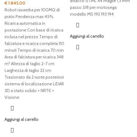
attacco STIHL 44 maglie 1,3 mm
€
1.845,00
passo 3/8 per motosega
Robot rasaerba per 100MQ di
modello MS 192 193 194
prato Pendenza max 45%
Ricarica automatica in
postazione Con base di ricarica
Aggiungi al carrello
inclusa nel prezzo Tempo di
falciatura e ricarica completa 110
minuti Tempo di ricarica 70 min
Area di falciatura per ricarica 348
m² Altezza di taglio 2-7 cm
Larghezza di taglio 22 cm
Trazionato da 2 ruote posteriori
sistema di localizzazione LiDAR
3D a stato solido + NRTK +
Visione
Aggiungi al carrello