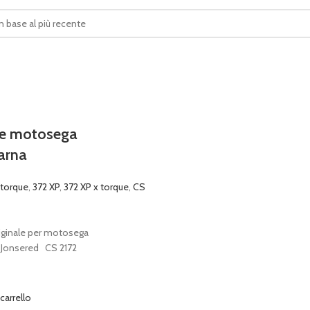
ne motosega
arna
 torque
,
372 XP
,
372 XP x torque
,
CS
riginale per motosega
 Jonsered CS 2172
 carrello