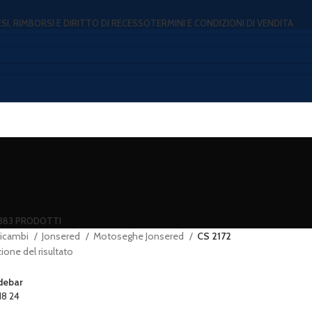
ESI, RIMBORSI E DIRITTO DI RECESSO
TERMINI E CONDIZIONI DI VENDITA
383 PRODOTTI
icambi
Jonsered
Motoseghe Jonsered
CS 2172
ione del risultato
debar
18
24