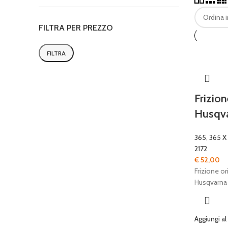
FILTRA PER PREZZO
FILTRA
Prezzo
Prezzo
Min
Max
Frizio
Husqv
365
,
365 X
2172
€
52,00
Frizione o
Husqvarna
Aggiungi al