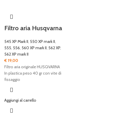
Filtro aria Husqvarna
545 XP Mark II
,
550 XP mark II
,
555
,
556
,
560 XP mark II
,
562 XP
,
562 XP mark II
€
19,00
Filtro aria originale HUSQVARNA
In plastica peso 40 gr con vite di
fissaggio
Aggiungi al carrello