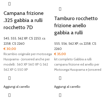
Campana frizione
Tamburo rocchetto
.325 gabbia a rulli
frizione anello
rocchetto 7D
gabbia a rulli
545
,
555
,
562 XP
,
CS 2253
,
cs
2258
,
CS 2260
555
,
556
,
562 XP
,
cs 2258
,
CS
€
30,00
2260
Ricambio originale per motosega
€
35,00
Husqvarna - Jonsered anche per
kit completo Gabbia a rulli
modelli : 560 XP 560 XP G 562
campana frizione ed anello per
562 XP G 550 XP
Motosega Husqvarna e Jonsered
Aggiungi al carrello
Aggiungi al carrello