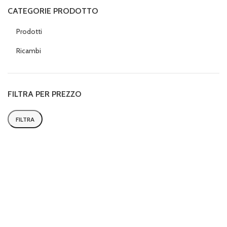
CATEGORIE PRODOTTO
Prodotti
Ricambi
FILTRA PER PREZZO
FILTRA
Prezzo
Prezzo
Min
Max