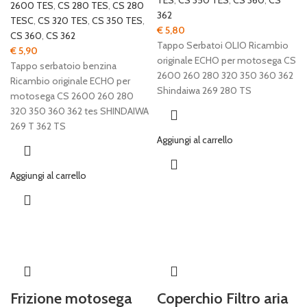
TES
,
CS 350 TES
,
CS 360
,
CS
2600 TES
,
CS 280 TES
,
CS 280
362
TESC
,
CS 320 TES
,
CS 350 TES
,
€
5,80
CS 360
,
CS 362
Tappo Serbatoi OLIO Ricambio
€
5,90
originale ECHO per motosega CS
Tappo serbatoio benzina
2600 260 280 320 350 360 362
Ricambio originale ECHO per
Shindaiwa 269 280 TS
motosega CS 2600 260 280
320 350 360 362 tes SHINDAIWA
269 T 362 TS
Aggiungi al carrello
Aggiungi al carrello
Frizione motosega
Coperchio Filtro aria