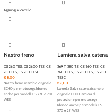
Aggiungi al carrello
Nastro freno
Lamiera salva catena
CS 260 TES
,
CS 2600 TES
,
CS
269 T
,
280 TS
,
CS 260 TES
,
CS
280 TES
,
CS 280 TESC
2600 TES
,
CS 280 TES
,
CS 280
€
8,00
TESC
Nastro freno ricambio originale
€
6,00
ECHO per motosega Idoneo
Lamella Salva catena ricambio
anche per modelli CS 270 e 281
originale ECHO lamiera di
WES
protezione per motosega
Idoneo anche per modelli CS
270 e 281 WES