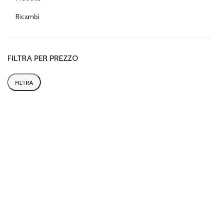
Ricambi
FILTRA PER PREZZO
FILTRA
Prezzo
Prezzo
Min
Max