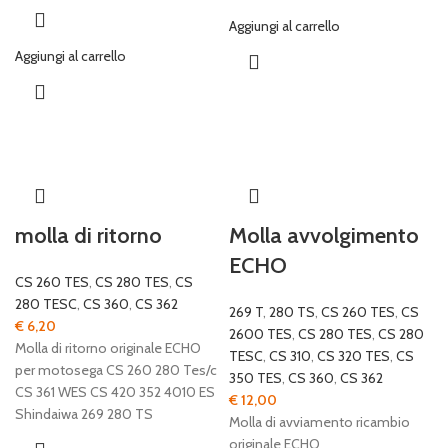
Aggiungi al carrello
Aggiungi al carrello
molla di ritorno
Molla avvolgimento
ECHO
CS 260 TES
,
CS 280 TES
,
CS
280 TESC
,
CS 360
,
CS 362
269 T
,
280 TS
,
CS 260 TES
,
CS
€
6,20
2600 TES
,
CS 280 TES
,
CS 280
Molla di ritorno originale ECHO
TESC
,
CS 310
,
CS 320 TES
,
CS
per motosega CS 260 280 Tes/c
350 TES
,
CS 360
,
CS 362
CS 361 WES CS 420 352 4010 ES
€
12,00
Shindaiwa 269 280 TS
Molla di avviamento ricambio
originale ECHO