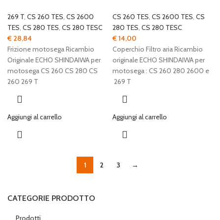
269 T
,
CS 260 TES
,
CS 2600
CS 260 TES
,
CS 2600 TES
,
CS
TES
,
CS 280 TES
,
CS 280 TESC
280 TES
,
CS 280 TESC
€
28,84
€
14,00
Frizione motosega Ricambio
Coperchio Filtro aria Ricambio
Originale ECHO SHINDAIWA per
originale ECHO SHINDAIWA per
motosega CS 260 CS 280 CS
motosega : CS 260 280 2600 e
260 269 T
269 T
Aggiungi al carrello
Aggiungi al carrello
1
2
3
→
CATEGORIE PRODOTTO
Prodotti