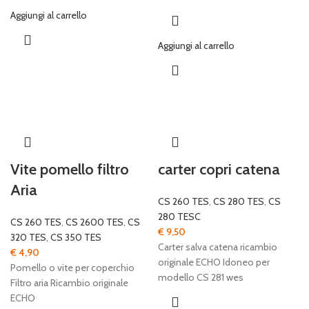
Aggiungi al carrello
Aggiungi al carrello
Vite pomello filtro
carter copri catena
Aria
CS 260 TES
,
CS 280 TES
,
CS
280 TESC
CS 260 TES
,
CS 2600 TES
,
CS
€
9,50
320 TES
,
CS 350 TES
Carter salva catena ricambio
€
4,90
originale ECHO Idoneo per
Pomello o vite per coperchio
modello CS 281 wes
Filtro aria Ricambio originale
ECHO