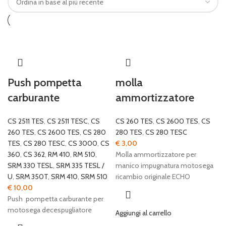
Push pompetta
molla
carburante
ammortizzatore
CS 2511 TES
,
CS 2511 TESC
,
CS
CS 260 TES
,
CS 2600 TES
,
CS
260 TES
,
CS 2600 TES
,
CS 280
280 TES
,
CS 280 TESC
TES
,
CS 280 TESC
,
CS 3000
,
CS
€
3,00
360
,
CS 362
,
RM 410
,
RM 510
,
Molla ammortizzatore per
SRM 330 TESL
,
SRM 335 TESL /
manico impugnatura motosega
U
,
SRM 350T
,
SRM 410
,
SRM 510
ricambio originale ECHO
€
10,00
Push pompetta carburante per
motosega decespugliatore
Aggiungi al carrello