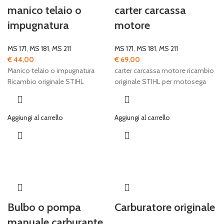
manico telaio o
carter carcassa
impugnatura
motore
MS 171
,
MS 181
,
MS 211
MS 171
,
MS 181
,
MS 211
€
44,00
€
69,00
Manico telaio o impugnatura
carter carcassa motore ricambio
Ricambio originale STIHL
originale STIHL per motosega
Aggiungi al carrello
Aggiungi al carrello
Bulbo o pompa
Carburatore originale
manuale carburante