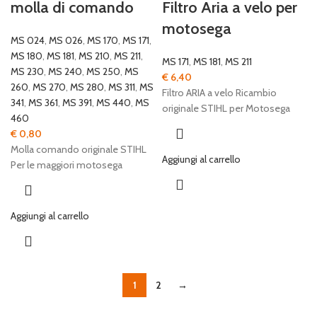
molla di comando
Filtro Aria a velo per
motosega
MS 024
,
MS 026
,
MS 170
,
MS 171
,
MS 180
,
MS 181
,
MS 210
,
MS 211
,
MS 171
,
MS 181
,
MS 211
MS 230
,
MS 240
,
MS 250
,
MS
€
6,40
260
,
MS 270
,
MS 280
,
MS 311
,
MS
Filtro ARIA a velo Ricambio
341
,
MS 361
,
MS 391
,
MS 440
,
MS
originale STIHL per Motosega
460
€
0,80
Molla comando originale STIHL
Aggiungi al carrello
Per le maggiori motosega
Aggiungi al carrello
1
2
→