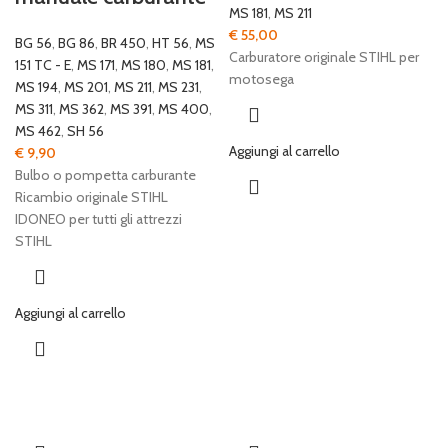
MS 181
,
MS 211
€
55,00
BG 56
,
BG 86
,
BR 450
,
HT 56
,
MS
Carburatore originale STIHL per
151 TC - E
,
MS 171
,
MS 180
,
MS 181
,
motosega
MS 194
,
MS 201
,
MS 211
,
MS 231
,
MS 311
,
MS 362
,
MS 391
,
MS 400
,
MS 462
,
SH 56
Aggiungi al carrello
€
9,90
Bulbo o pompetta carburante
Ricambio originale STIHL
IDONEO per tutti gli attrezzi
STIHL
Aggiungi al carrello