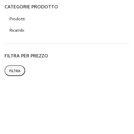
CATEGORIE PRODOTTO
Prodotti
Ricambi
FILTRA PER PREZZO
FILTRA
Prezzo
Prezzo
Min
Max