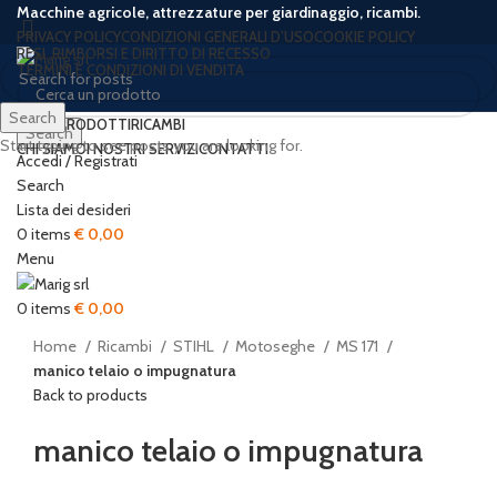
Macchine agricole, attrezzature per giardinaggio, ricambi.
PRIVACY POLICY
CONDIZIONI GENERALI D’USO
COOKIE POLICY
RESI, RIMBORSI E DIRITTO DI RECESSO
TERMINI E CONDIZIONI DI VENDITA
Search
HOME
PRODOTTI
RICAMBI
Search
Start typing to see posts you are looking for.
CHI SIAMO
I NOSTRI SERVIZI
CONTATTI
Accedi / Registrati
Search
Lista dei desideri
0
items
€
0,00
Click to enlarge
Menu
0
items
€
0,00
Home
Ricambi
STIHL
Motoseghe
MS 171
manico telaio o impugnatura
Back to products
manico telaio o impugnatura