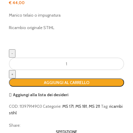
€
44,00
Manico telaio o impugnatura
Ricambio originale STIHL
manico
telaio
o
impugnatura
AGGIUNGI AL CARRELLO
quantità
Aggiungi alla lista dei desideri
COD:
11397914903
Categorie:
MS 171
,
MS 181
,
MS 211
Tag:
ricambi
stihl
Share:
SPEDIZIONE