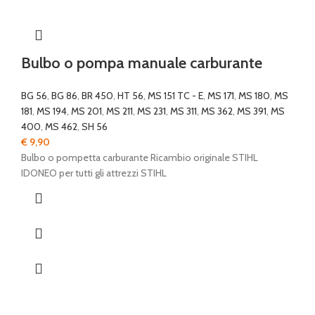
Bulbo o pompa manuale carburante
BG 56
,
BG 86
,
BR 450
,
HT 56
,
MS 151 TC - E
,
MS 171
,
MS 180
,
MS
181
,
MS 194
,
MS 201
,
MS 211
,
MS 231
,
MS 311
,
MS 362
,
MS 391
,
MS
400
,
MS 462
,
SH 56
€
9,90
Bulbo o pompetta carburante Ricambio originale STIHL
IDONEO per tutti gli attrezzi STIHL