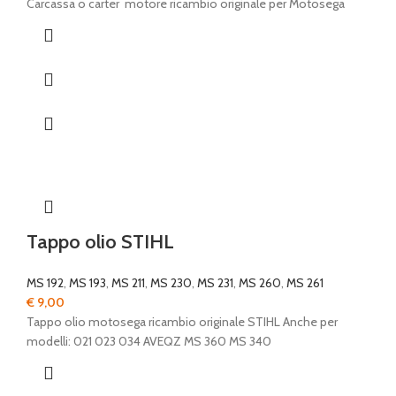
Carcassa o carter motore ricambio originale per Motosega
Tappo olio STIHL
MS 192
,
MS 193
,
MS 211
,
MS 230
,
MS 231
,
MS 260
,
MS 261
€
9,00
Tappo olio motosega ricambio originale STIHL Anche per
modelli: 021 023 034 AVEQZ MS 360 MS 340