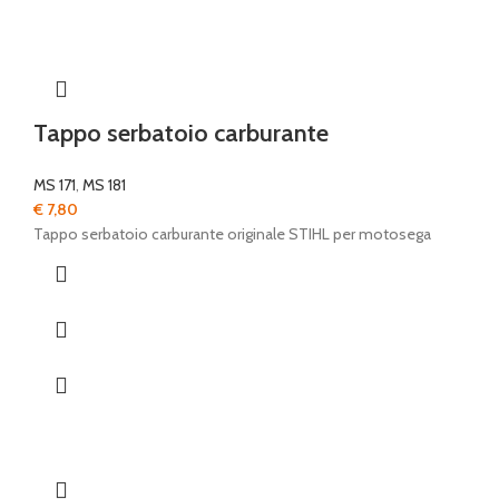
Tappo serbatoio carburante
MS 171
,
MS 181
€
7,80
Tappo serbatoio carburante originale STIHL per motosega