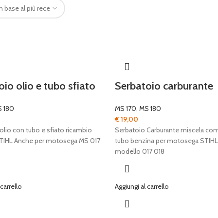
io olio e tubo sfiato
Serbatoio carburante
 180
MS 170
,
MS 180
€
19,00
olio con tubo e sfiato ricambio
Serbatoio Carburante miscela com
STIHL Anche per motosega MS 017
tubo benzina per motosega STIHL
modello 017 018
 carrello
Aggiungi al carrello