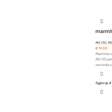
marmit
MS 170
,
MS
€
19,00
Marmitta s
MS 170 pri
seconda se
Aggiungi al