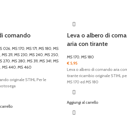
di comando
Leva o albero di com
aria con tirante
S 026
,
MS 170
,
MS 171
,
MS 180
,
MS
,
MS 211
,
MS 230
,
MS 240
,
MS 250
,
MS 170
,
MS 180
S 270
,
MS 280
,
MS 311
,
MS 341
,
MS
€
5,95
1
,
MS 440
,
MS 460
Leva o albero di comando aria com
tirante ricambio originale STIHL p
ndo originale STIHL Per le
MS 170 ed MS 180
motosega
Aggiungi al carrello
 carrello