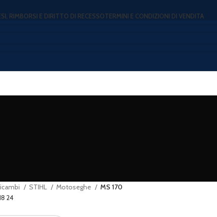
ESI, RIMBORSI E DIRITTO DI RECESSO
TERMINI E CONDIZIONI DI VENDITA
icambi
STIHL
Motoseghe
MS 170
18
24