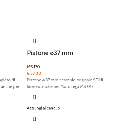
Pistone ø37 mm
MS 170
€
57,00
pleto di
Pistone ø 37 mm ricambio originale STIHL
 anche per
Idoneo anche per Motosega MS 017
Aggiungi al carrello