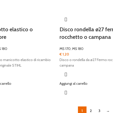
tto elastico o
Disco rondella ø27 fe
ore
rocchetto o campana
 180
MS 170
,
MS 180
€
1,20
 o manicotto elastico di ricambio
Disco o rondella da ø27 Fermo ro
riginale STIHL
campana
 carrello
Aggiungi al carrello
1
2
3
→