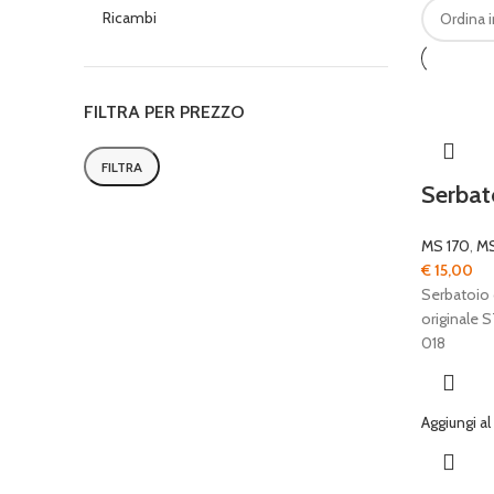
Ricambi
FILTRA PER PREZZO
FILTRA
Prezzo
Prezzo
Serbato
Min
Max
MS 170
,
MS
€
15,00
Serbatoio 
originale 
018
Aggiungi al