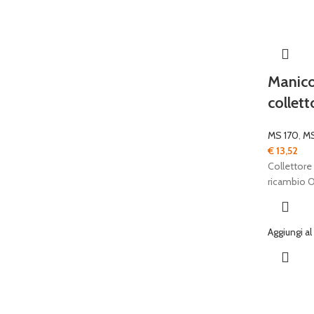
Manico
collett
MS 170
,
MS
€
13,52
Collettore
ricambio O
Aggiungi al