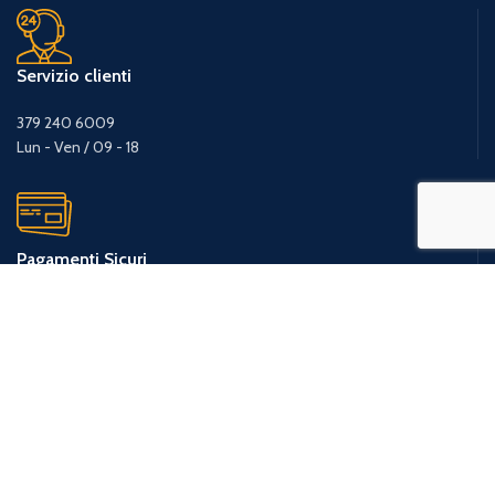
Servizio clienti
379 240 6009
Lun - Ven / 09 - 18
Pagamenti Sicuri
Pagamenti con bonifico o carta di credito tramite circuito PayPal.
Consegne in tutta Italia
Gestione ordini e spedizioni in 24/48 ore