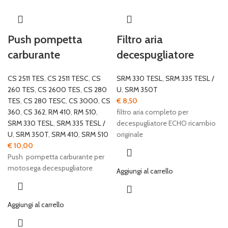
Push pompetta
Filtro aria
carburante
decespugliatore
CS 2511 TES
,
CS 2511 TESC
,
CS
SRM 330 TESL
,
SRM 335 TESL /
260 TES
,
CS 2600 TES
,
CS 280
U
,
SRM 350T
TES
,
CS 280 TESC
,
CS 3000
,
CS
€
8,50
360
,
CS 362
,
RM 410
,
RM 510
,
filtro aria completo per
SRM 330 TESL
,
SRM 335 TESL /
decespugliatore ECHO ricambio
U
,
SRM 350T
,
SRM 410
,
SRM 510
originale
€
10,00
Push pompetta carburante per
motosega decespugliatore
Aggiungi al carrello
Aggiungi al carrello