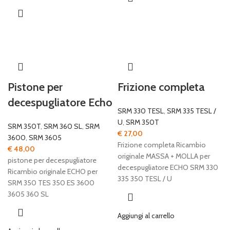
Pistone per
Frizione completa
decespugliatore Echo
SRM 330 TESL
,
SRM 335 TESL /
U
,
SRM 350T
SRM 350T
,
SRM 360 SL
,
SRM
€
27,00
3600
,
SRM 3605
Frizione completa Ricambio
€
48,00
originale MASSA + MOLLA per
pistone per decespugliatore
decespugliatore ECHO SRM 330
Ricambio originale ECHO per
335 350 TESL / U
SRM 350 TES 350 ES 3600
3605 360 SL
Aggiungi al carrello