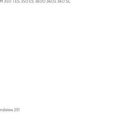
 SRM 350 TES 350 ES 3600 3605 360 SL
indaiwa 251