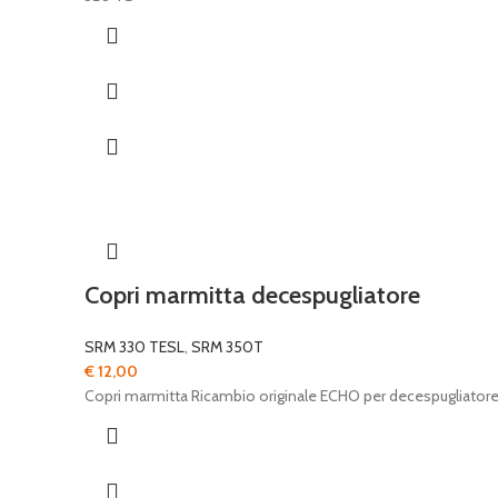
Copri marmitta decespugliatore
SRM 330 TESL
,
SRM 350T
€
12,00
Copri marmitta Ricambio originale ECHO per decespugliator