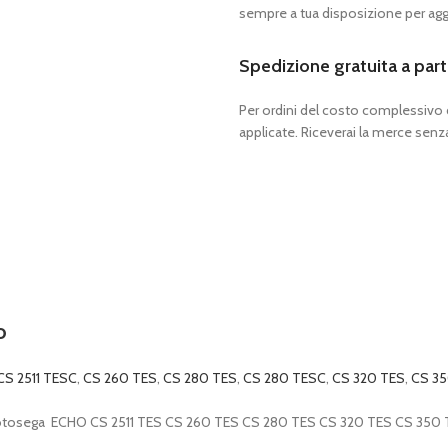
sempre a tua disposizione per aggi
Spedizione gratuita a part
Per ordini del costo complessivo
applicate. Riceverai la merce senza
o
CS 2511 TESC
,
CS 260 TES
,
CS 280 TES
,
CS 280 TESC
,
CS 320 TES
,
CS 35
otosega ECHO CS 2511 TES CS 260 TES CS 280 TES CS 320 TES CS 350 