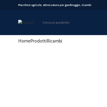
Macchine agricole, attrezzature per giardinaggio, ricambi.
Start typing to see posts you are looking for.
Home
Prodotti
Ricambi
Click to enlarge