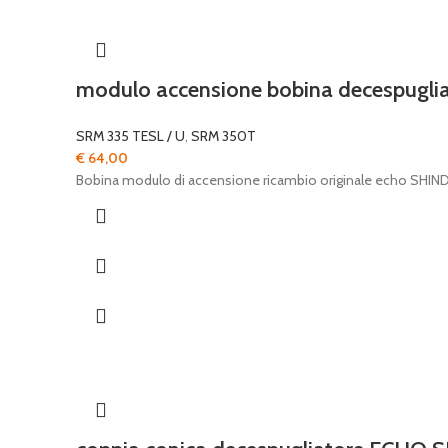
modulo accensione bobina decespugli
SRM 335 TESL / U
,
SRM 350T
€
64,00
Bobina modulo di accensione ricambio originale echo SHI