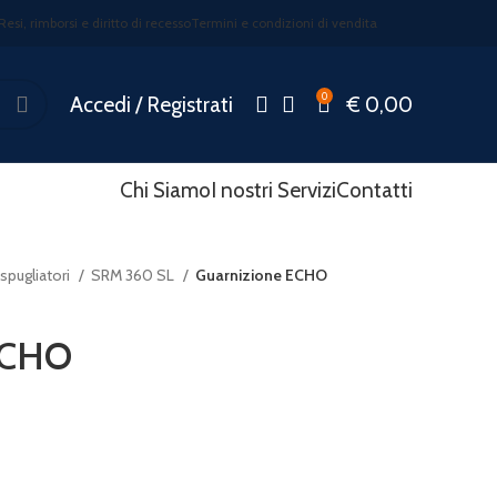
Resi, rimborsi e diritto di recesso
Termini e condizioni di vendita
0
Accedi / Registrati
€
0,00
Chi Siamo
I nostri Servizi
Contatti
pugliatori
SRM 360 SL
Guarnizione ECHO
ECHO