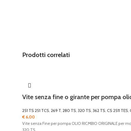
Prodotti correlati
Vite senza fine o girante per pompa oli
251 TS 251 TCS
,
269 T
,
280 TS
,
320 TS
,
362 TS
,
CS 2511 TES
,
€
6,00
Vite senza Fine per pompa OLIO RICMBIO ORIGINALE per m
320 TS