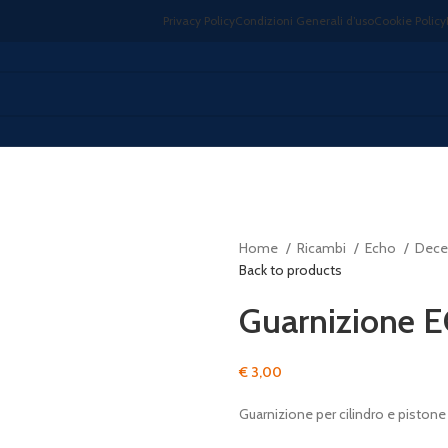
Privacy Policy
Condizioni Generali d’uso
Cookie Policy
Home
Ricambi
Echo
Deces
Back to products
Guarnizione 
€
3,00
Guarnizione per cilindro e pistone