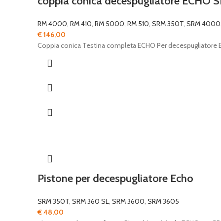
coppia conica decespugliatore ECHO
RM 4000
,
RM 410
,
RM 5000
,
RM 510
,
SRM 350T
,
SRM 4000
€
146,00
Coppia conica Testina completa ECHO Per decespugliato
Pistone per decespugliatore Echo
SRM 350T
,
SRM 360 SL
,
SRM 3600
,
SRM 3605
€
48,00