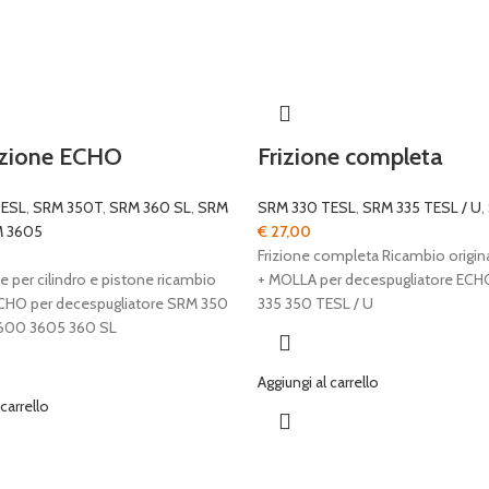
izione ECHO
Frizione completa
TESL
,
SRM 350T
,
SRM 360 SL
,
SRM
SRM 330 TESL
,
SRM 335 TESL / U
,
 3605
€
27,00
Frizione completa Ricambio origi
e per cilindro e pistone ricambio
+ MOLLA per decespugliatore EC
ECHO per decespugliatore SRM 350
335 350 TESL / U
3600 3605 360 SL
Aggiungi al carrello
 carrello