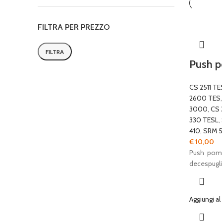
FILTRA PER PREZZO
FILTRA
Prezzo
Prezzo
Push p
Min
Max
CS 2511 TE
2600 TES
3000
,
CS 
330 TESL
,
410
,
SRM 5
€
10,00
Push pomp
decespugli
Aggiungi al