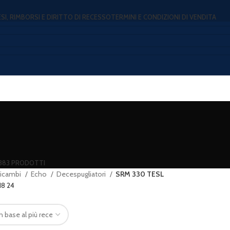
ESI, RIMBORSI E DIRITTO DI RECESSO
TERMINI E CONDIZIONI DI VENDITA
383 PRODOTTI
icambi
Echo
Decespugliatori
SRM 330 TESL
18
24