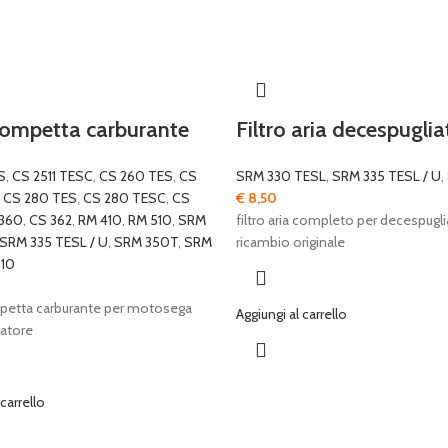
ompetta carburante
Filtro aria decespuglia
S
,
CS 2511 TESC
,
CS 260 TES
,
CS
SRM 330 TESL
,
SRM 335 TESL / U
,
,
CS 280 TES
,
CS 280 TESC
,
CS
€
8,50
360
,
CS 362
,
RM 410
,
RM 510
,
SRM
filtro aria completo per decespug
SRM 335 TESL / U
,
SRM 350T
,
SRM
ricambio originale
10
etta carburante per motosega
Aggiungi al carrello
atore
 carrello