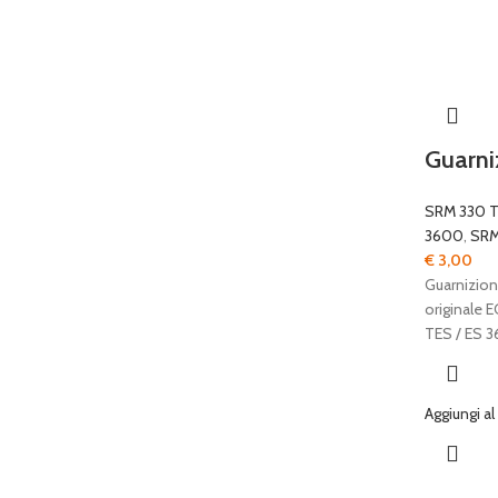
Guarn
SRM 330 
3600
,
SRM
€
3,00
Guarnizion
originale 
TES / ES 
Aggiungi al