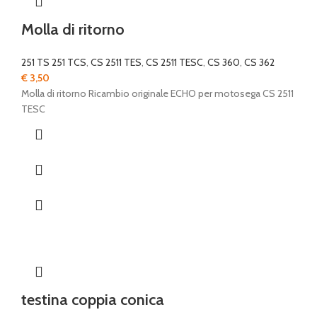
Molla di ritorno
251 TS 251 TCS
,
CS 2511 TES
,
CS 2511 TESC
,
CS 360
,
CS 362
€
3,50
Molla di ritorno Ricambio originale ECHO per motosega CS 2511
TESC
testina coppia conica