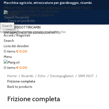
Macchine agricole, attrezzature per giardinaggio, ricambi.
PRIVACY POLICY
CONDIZIONI GENERALI D’USO
COOKIE POLICY
RESI, RIMBORSI E DIRITTO DI RECESSO
TERMINI E CONDIZIONI DI VENDITA
Search
HOME
PRODOTTI
RICAMBI
Search
Start typing to see posts you are looking for.
CHI SIAMO
I NOSTRI SERVIZI
CONTATTI
Accedi / Registrati
Search
Lista dei desideri
0
items
€
0,00
Click to enlarge
Menu
0
items
€
0,00
Home
Ricambi
Echo
Decespugliatori
SRM 350T
Frizione completa
Back to products
Frizione completa