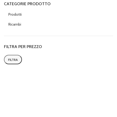
CATEGORIE PRODOTTO
Prodotti
Ricambi
FILTRA PER PREZZO
FILTRA
Prezzo
Prezzo
Min
Max