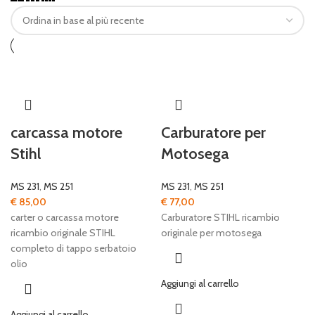
recente
carcassa motore
Carburatore per
Stihl
Motosega
MS 231
,
MS 251
MS 231
,
MS 251
€
85,00
€
77,00
carter o carcassa motore
Carburatore STIHL ricambio
ricambio originale STIHL
originale per motosega
completo di tappo serbatoio
olio
Aggiungi al carrello
Aggiungi al carrello