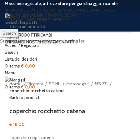
Macchine agricole, attrezzature per giardinaggio, ricambi.
PRIVACY POLICY
CONDIZIONI GENERALI D’USO
COOKIE POLICY
RESI, RIMBORSI E DIRITTO DI RECESSO
TERMINI E CONDIZIONI DI VENDITA
Search
HOME
PRODOTTI
RICAMBI
Search
Start typing to see posts you are looking for.
CHI SIAMO
I NOSTRI SERVIZI
CONTATTI
Accedi / Registrati
Search
Lista dei desideri
Click to enlarge
0
items
€
0,00
Menu
Home
Ricambi
STIHL
Motoseghe
MS 231
0
items
€
0,00
coperchio rocchetto catena
Back to products
coperchio rocchetto catena
€
18,00
coperchio copri catena