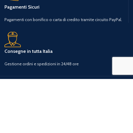
Pagamenti Sicuri
Pagamenti con bonifico o carta di credito tramite circuito PayPal.
Consegne in tutta Italia
Gestione ordini e spedizioni in 24/48 ore
Privacy Policy
Condizioni Generali d’uso
Cookie Policy
Resi, rimborsi e diritto di recesso
Termini e condizioni di vendita