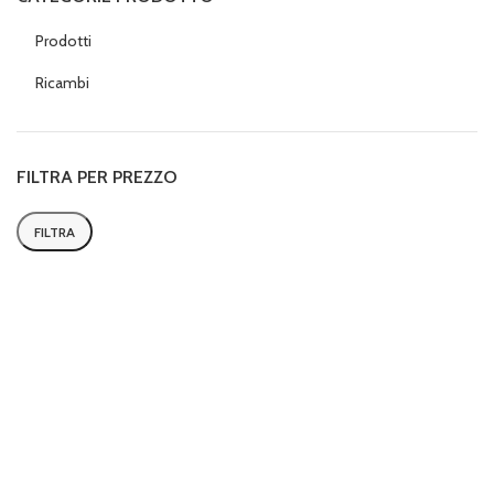
Prodotti
Ricambi
FILTRA PER PREZZO
FILTRA
Prezzo
Prezzo
Min
Max