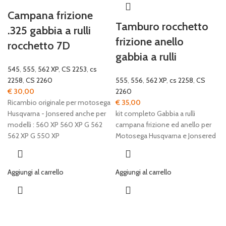
Campana frizione
Tamburo rocchetto
.325 gabbia a rulli
frizione anello
rocchetto 7D
gabbia a rulli
545
,
555
,
562 XP
,
CS 2253
,
cs
2258
,
CS 2260
555
,
556
,
562 XP
,
cs 2258
,
CS
€
30,00
2260
Ricambio originale per motosega
€
35,00
Husqvarna - Jonsered anche per
kit completo Gabbia a rulli
modelli : 560 XP 560 XP G 562
campana frizione ed anello per
562 XP G 550 XP
Motosega Husqvarna e Jonsered
Aggiungi al carrello
Aggiungi al carrello