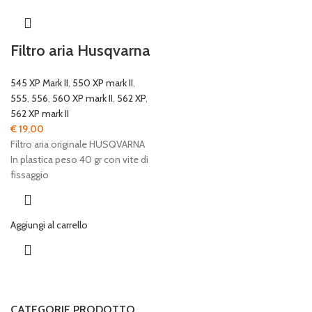
Filtro aria Husqvarna
545 XP Mark II
,
550 XP mark II
,
555
,
556
,
560 XP mark II
,
562 XP
,
562 XP mark II
€
19,00
Filtro aria originale HUSQVARNA
In plastica peso 40 gr con vite di
fissaggio
Aggiungi al carrello
CATEGORIE PRODOTTO