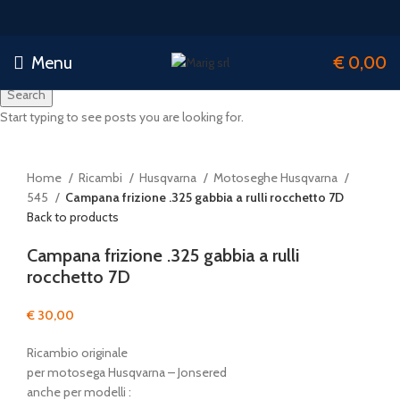
Menu
€
0,00
Search
Start typing to see posts you are looking for.
Click to enlarge
Home
Ricambi
Husqvarna
Motoseghe Husqvarna
545
Campana frizione .325 gabbia a rulli rocchetto 7D
Back to products
Campana frizione .325 gabbia a rulli
rocchetto 7D
€
30,00
Ricambio originale
per motosega Husqvarna – Jonsered
anche per modelli :