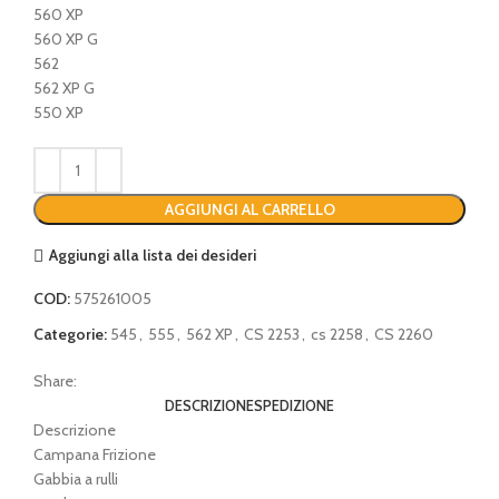
560 XP
560 XP G
562
562 XP G
550 XP
AGGIUNGI AL CARRELLO
Aggiungi alla lista dei desideri
COD:
575261005
Categorie:
545
,
555
,
562 XP
,
CS 2253
,
cs 2258
,
CS 2260
Share:
DESCRIZIONE
SPEDIZIONE
Descrizione
Campana Frizione
Gabbia a rulli