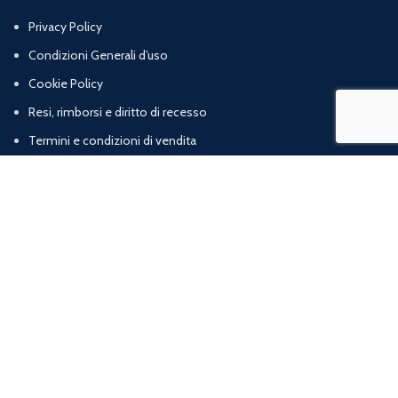
Privacy Policy
Condizioni Generali d’uso
Cookie Policy
Resi, rimborsi e diritto di recesso
Termini e condizioni di vendita
Chi Siamo
Contatti
Marig srl | Zona artigianale loc. Cognulo, 13 - 84078 Vallo della Lucania (SA) |
P.iva: 05832120652 | R.E.A: SA – 477319
web agency
ArtProject.it