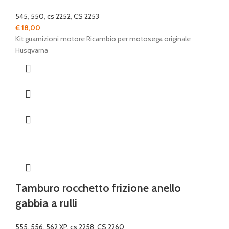
545
,
550
,
cs 2252
,
CS 2253
€
18,00
Kit guarnizioni motore Ricambio per motosega originale
Husqvarna
Tamburo rocchetto frizione anello
gabbia a rulli
555
,
556
,
562 XP
,
cs 2258
,
CS 2260