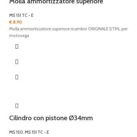
Molla ammortizzatore superiore
MS 151 TC - E
€
8,90
Molla ammortizzatore superiore ricambio ORIGINALE STIHL per
motosega
Cilindro con pistone Ø34mm
MS 150
,
MS 151 TC - E