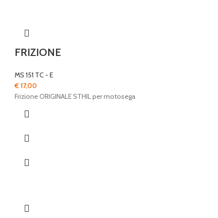
FRIZIONE
MS 151 TC - E
€
17,00
Frizione ORIGINALE STHIL per motosega