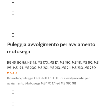
Puleggia avvolgimento per avviamento
motosega
BG 45
,
BG 85
,
HS 45
,
MS 170
,
MS 171
,
MS 180
,
MS 181
,
MS 192
,
MS
193
,
MS 194
,
MS 200
,
MS 201
,
MS 210
,
MS 211
,
MS 230
,
MS 250
€
5,40
Ricambio puleggia ORIGINALE STHIL di avvolgimento per
avviamento Motosega MS 170 171 ed MS 180 181