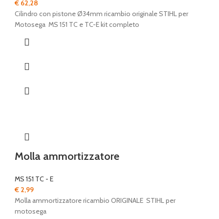
€
62,28
Cilindro con pistone Ø34mm ricambio originale STIHL per
Motosega MS 151 TC e TC-E kit completo
Molla ammortizzatore
MS 151 TC - E
€
2,99
Molla ammortizzatore ricambio ORIGINALE STIHL per
motosega