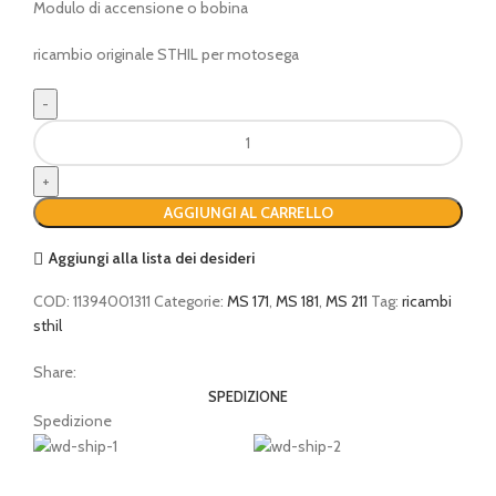
Modulo di accensione o bobina
ricambio originale STHIL per motosega
Modulo
di
accensione
o
AGGIUNGI AL CARRELLO
bobina
quantità
Aggiungi alla lista dei desideri
COD:
11394001311
Categorie:
MS 171
,
MS 181
,
MS 211
Tag:
ricambi
sthil
Share:
SPEDIZIONE
Spedizione