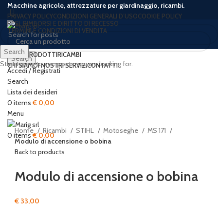
Macchine agricole, attrezzature per giardinaggio, ricambi.
PRIVACY POLICY
CONDIZIONI GENERALI D’USO
COOKIE POLICY
RESI, RIMBORSI E DIRITTO DI RECESSO
TERMINI E CONDIZIONI DI VENDITA
Search
HOME
PRODOTTI
RICAMBI
Search
Start typing to see posts you are looking for.
CHI SIAMO
I NOSTRI SERVIZI
CONTATTI
Accedi / Registrati
Search
Lista dei desideri
Click to enlarge
0
items
€
0,00
Menu
Home
Ricambi
STIHL
Motoseghe
MS 171
0
items
€
0,00
Modulo di accensione o bobina
Back to products
Modulo di accensione o bobina
€
33,00