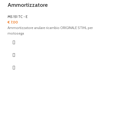
Ammortizzatore
MS 151 TC - E
€
7,00
Ammortizzatore anulare ricambio ORIGINALE STIHL per
motosega