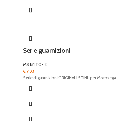
Serie guarnizioni
MS 151 TC - E
€
7,83
Serie di guarnizioni ORIGINALI STIHL per Motosega