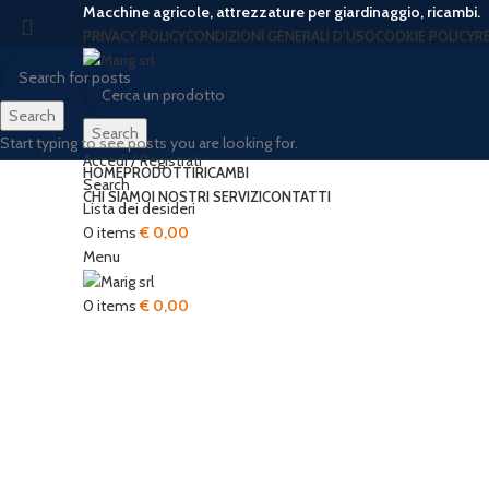
Macchine agricole, attrezzature per giardinaggio, ricambi.
PRIVACY POLICY
CONDIZIONI GENERALI D’USO
COOKIE POLICY
R
Search
Search
Start typing to see posts you are looking for.
Accedi / Registrati
HOME
PRODOTTI
RICAMBI
Search
CHI SIAMO
I NOSTRI SERVIZI
CONTATTI
Lista dei desideri
0
items
€
0,00
Menu
Click to enlarge
0
items
€
0,00