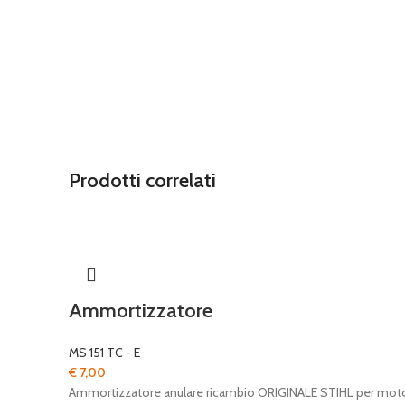
Prodotti correlati
Ammortizzatore
MS 151 TC - E
€
7,00
Ammortizzatore anulare ricambio ORIGINALE STIHL per mo