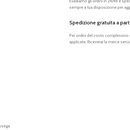
Evadiamo gli ordini in 24/48 e spedia
sempre a tua disposizione per aggi
Spedizione gratuita a part
Per ordini del costo complessivo
applicate. Riceverai la merce senza
tosega