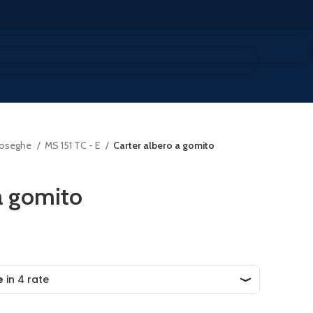
oseghe
MS 151 TC - E
Carter albero a gomito
a gomito