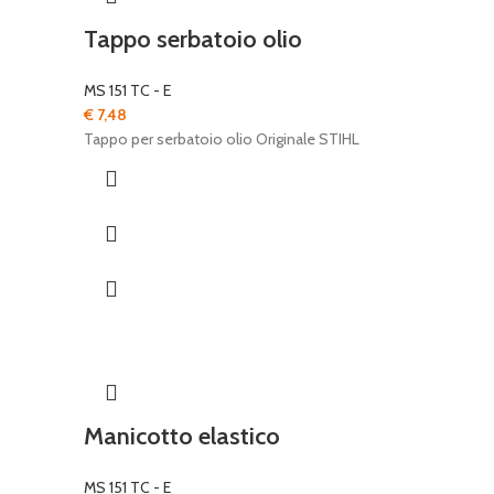
Tappo serbatoio olio
MS 151 TC - E
€
7,48
Tappo per serbatoio olio Originale STIHL
Manicotto elastico
MS 151 TC - E