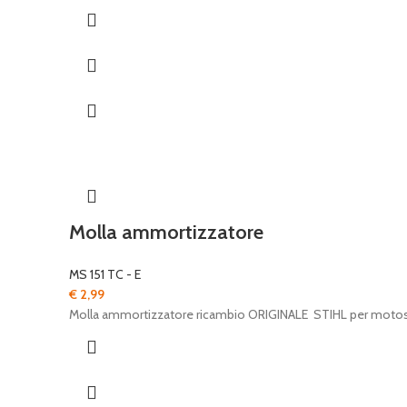
Molla ammortizzatore
MS 151 TC - E
€
2,99
Molla ammortizzatore ricambio ORIGINALE STIHL per moto