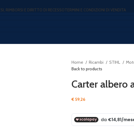
ESI, RIMBORSI E DIRITTO DI RECESSO
TERMINI E CONDIZIONI DI VENDITA
Home
Ricambi
STIHL
Mot
Back to products
Carter albero 
€
59,26