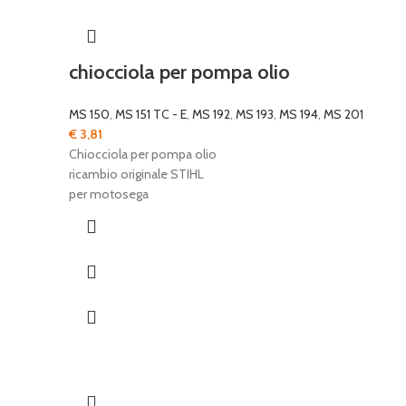
chiocciola per pompa olio
MS 150
,
MS 151 TC - E
,
MS 192
,
MS 193
,
MS 194
,
MS 201
€
3,81
Chiocciola per pompa olio
ricambio originale STIHL
per motosega