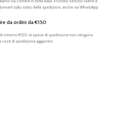
mo via corriere in tutta Italia. Il nostro servizio clienti è
ornarti sullo stato delle spedizioni, anche via WhatsApp.
ire da ordini da €150
 di minimo €150, le spese di spedizione non vengono
 costi di spedizione aggiuntivi.