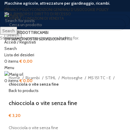
Macchine agricole, attrezzature per giardinaggio, ricambi.
PRIVACY POLICY
CONDIZIONI GENERALI D’USO
COOKIE POLICY
RESI, RIMBORSI E DIRITTO DI RECESSO
TERMINI E CONDIZIONI DI VENDITA
Search
HOME
PRODOTTI
RICAMBI
Search
Start typing to see posts you are looking for.
CHI SIAMO
I NOSTRI SERVIZI
CONTATTI
Accedi / Registrati
Search
Lista dei desideri
Click to enlarge
0
items
€
0,00
Menu
Home
Ricambi
STIHL
Motoseghe
MS 151 TC - E
0
items
€
0,00
chiocciola o vite senza fine
Back to products
chiocciola o vite senza fine
€
3,20
Chiocciola o vite senza fine