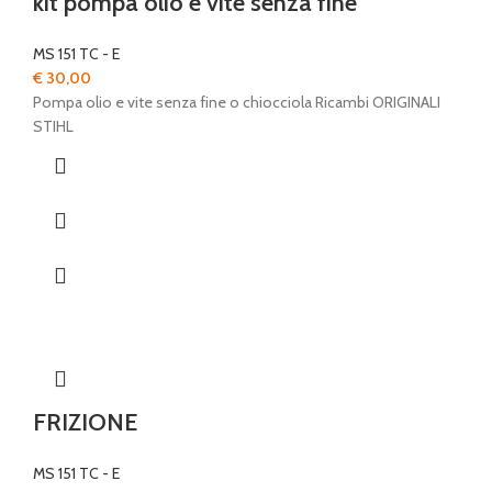
kit pompa olio e vite senza fine
MS 151 TC - E
€
30,00
Pompa olio e vite senza fine o chiocciola Ricambi ORIGINALI
STIHL
FRIZIONE
MS 151 TC - E