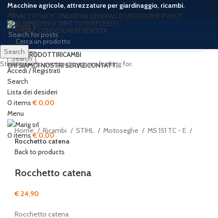
Macchine agricole, attrezzature per giardinaggio, ricambi.
PRIVACY POLICY
CONDIZIONI GENERALI D’USO
COOKIE POLICY
RESI, RIMBORSI E DIRITTO DI RECESSO
TERMINI E CONDIZIONI DI VENDITA
Search
HOME
PRODOTTI
RICAMBI
Search
Start typing to see posts you are looking for.
CHI SIAMO
I NOSTRI SERVIZI
CONTATTI
Accedi / Registrati
Search
Lista dei desideri
Click to enlarge
0
items
€
0,00
Menu
Home
Ricambi
STIHL
Motoseghe
MS 151 TC - E
0
items
€
0,00
Rocchetto catena
Back to products
Rocchetto catena
€
24,90
Rocchetto catena