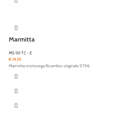
Marmitta
MS 151 TC - E
€
19,10
Marmitta motosega Ricambio originale STIHL