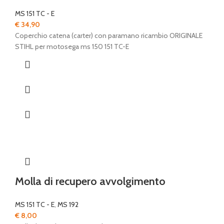
MS 151 TC - E
€
34,90
Coperchio catena (carter) con paramano ricambio ORIGINALE
STIHL per motosega ms 150 151 TC-E
Molla di recupero avvolgimento
MS 151 TC - E
,
MS 192
€
8,00