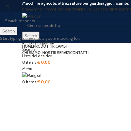
Macchine agricole, attrezzature per giardinaggio, ricambi.
PRIVACY POLICY
CONDIZIONI GENERALI D’USO
COOKIE POLICY
R
Search
Search
Start typing to see posts you are looking for.
Accedi / Registrati
HOME
PRODOTTI
RICAMBI
Search
CHI SIAMO
I NOSTRI SERVIZI
CONTATTI
Lista dei desideri
0
items
€
0,00
Menu
Click to enlarge
0
items
€
0,00