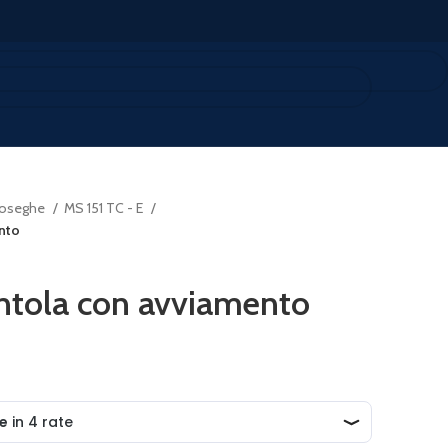
oseghe
MS 151 TC - E
nto
ntola con avviamento