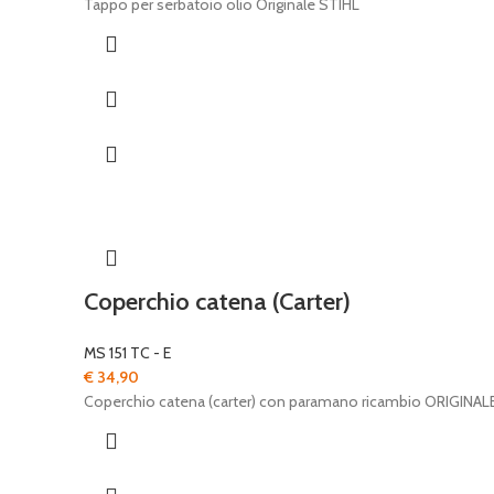
Tappo per serbatoio olio Originale STIHL
Coperchio catena (Carter)
MS 151 TC - E
€
34,90
Coperchio catena (carter) con paramano ricambio ORIGINAL