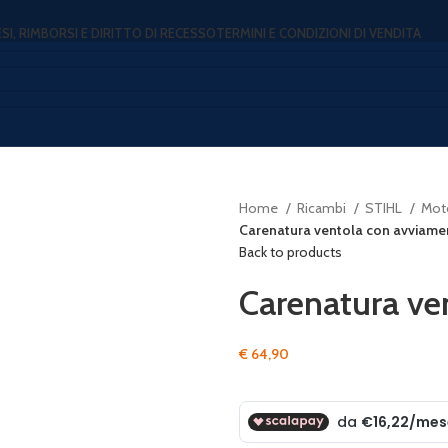
ESI, RIMBORSI E DIRITTO DI RECESSO
TERMINI E CONDIZIONI DI VENDITA
Home
Ricambi
STIHL
Mot
Carenatura ventola con avviame
Back to products
Carenatura ve
€
64,90