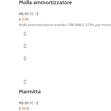
Molla ammortizzatore
MS 151 TC - E
€
2,99
Molla ammortizzatore ricambio ORIGINALE STIHL per moto
Marmitta
MS 151 TC - E
€
19,10