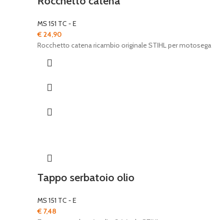
Rocchetto catena
MS 151 TC - E
€
24,90
Rocchetto catena ricambio originale STIHL per motosega
Tappo serbatoio olio
MS 151 TC - E
€
7,48