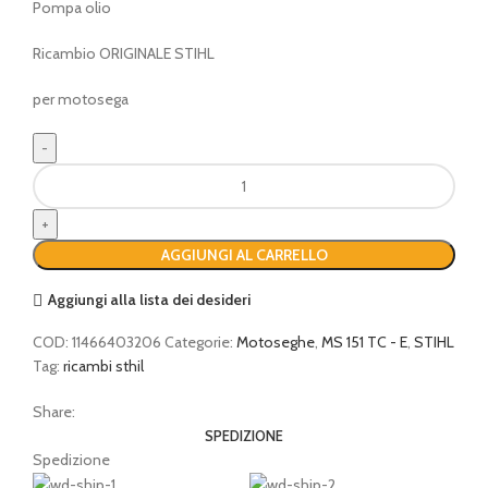
Pompa olio
Ricambio ORIGINALE STIHL
per motosega
Pompa
olio
quantità
AGGIUNGI AL CARRELLO
Aggiungi alla lista dei desideri
COD:
11466403206
Categorie:
Motoseghe
,
MS 151 TC - E
,
STIHL
Tag:
ricambi sthil
Share:
SPEDIZIONE
Spedizione