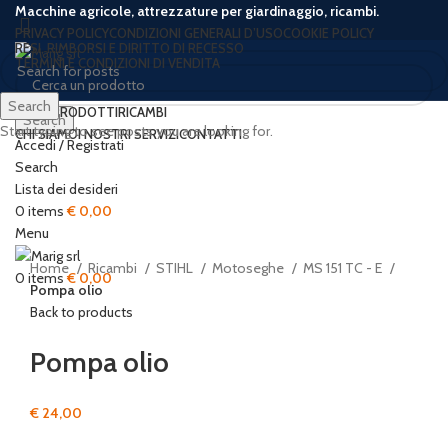
Macchine agricole, attrezzature per giardinaggio, ricambi.
PRIVACY POLICY
CONDIZIONI GENERALI D’USO
COOKIE POLICY
RESI, RIMBORSI E DIRITTO DI RECESSO
TERMINI E CONDIZIONI DI VENDITA
Search
HOME
PRODOTTI
RICAMBI
Search
Start typing to see posts you are looking for.
CHI SIAMO
I NOSTRI SERVIZI
CONTATTI
Accedi / Registrati
Search
Lista dei desideri
Click to enlarge
0
items
€
0,00
Menu
Home
Ricambi
STIHL
Motoseghe
MS 151 TC - E
0
items
€
0,00
Pompa olio
Back to products
Pompa olio
€
24,00