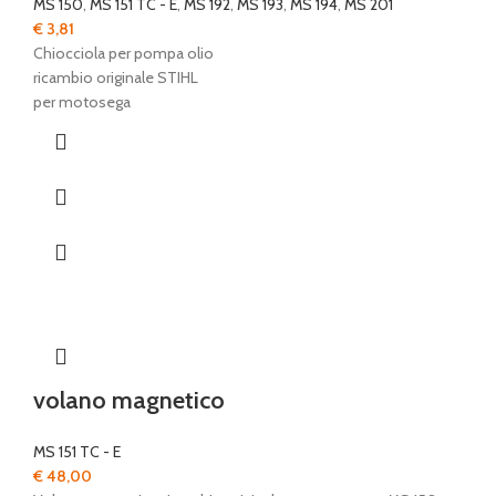
MS 150
,
MS 151 TC - E
,
MS 192
,
MS 193
,
MS 194
,
MS 201
€
3,81
Chiocciola per pompa olio
ricambio originale STIHL
per motosega
volano magnetico
MS 151 TC - E
€
48,00