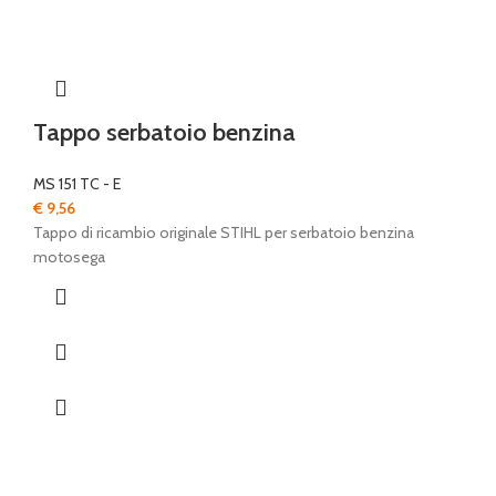
Tappo serbatoio benzina
MS 151 TC - E
€
9,56
Tappo di ricambio originale STIHL per serbatoio benzina
motosega