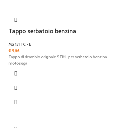
Tappo serbatoio benzina
MS 151 TC - E
€
9,56
Tappo di ricambio originale STIHL per serbatoio benzina
motosega