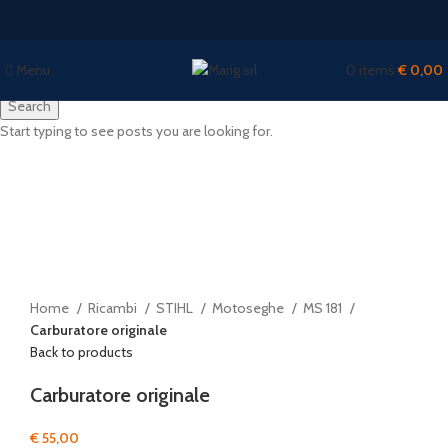
Menu
0
items
€
0,00
Search
Start typing to see posts you are looking for.
Click to enlarge
Home
Ricambi
STIHL
Motoseghe
MS 181
Carburatore originale
Back to products
Carburatore originale
€
55,00