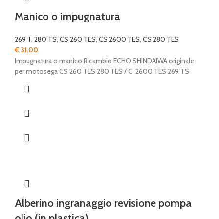
Manico o impugnatura
269 T
,
280 TS
,
CS 260 TES
,
CS 2600 TES
,
CS 280 TES
€
31,00
Impugnatura o manico Ricambio ECHO SHINDAIWA originale
per motosega CS 260 TES 280 TES / C 2600 TES 269 TS
Alberino ingranaggio revisione pompa
olio (in plastica)