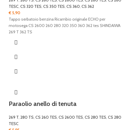
269 T
,
280 TS
,
CS 260 TES
,
CS 2600 TES
,
CS 280 TES
,
CS 280
TESC
,
CS 320 TES
,
CS 350 TES
,
CS 360
,
CS 362
€
5,90
Tappo serbatoio benzina Ricambio originale ECHO per
motosega CS 2600 260 280 320 350 360 362 tes SHINDAIWA
269 T 362 TS
Paraolio anello di tenuta
269 T
,
280 TS
,
CS 260 TES
,
CS 2600 TES
,
CS 280 TES
,
CS 280
TESC