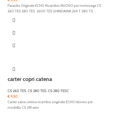
€
5,95
Paraolio Originale ECHO Ricambio NUOVO per motosega CS
260 TES 280 TES 2600 TES SHINDAIWA 269 T 280 TS
carter copri catena
CS 260 TES
,
CS 280 TES
,
CS 280 TESC
€
9,50
Carter salva catena ricambio originale ECHO Idoneo per
modello CS 281 wes