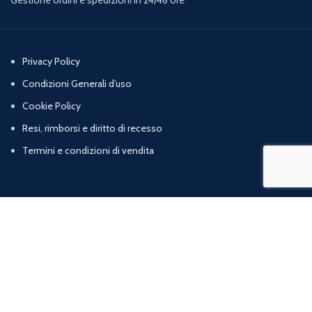
Privacy Policy
Condizioni Generali d’uso
Cookie Policy
Resi, rimborsi e diritto di recesso
Termini e condizioni di vendita
Chi Siamo
Contatti
Marig srl | Zona artigianale loc. Cognulo, 13 - 84078 Vallo della Lucania (SA) |