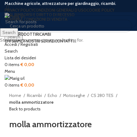
Macchine agricole, attrezzature per giardinaggio, ricambi.
PRIVACY POLICY
CONDIZIONI GENERALI D’USO
COOKIE POLICY
RESI, RIMBORSI E DIRITTO DI RECESSO
TERMINI E CONDIZIONI DI VENDITA
Search
HOME
PRODOTTI
RICAMBI
Search
Start typing to see posts you are looking for.
CHI SIAMO
I NOSTRI SERVIZI
CONTATTI
Accedi / Registrati
Search
Lista dei desideri
0
items
€
0,00
Click to enlarge
Menu
0
items
€
0,00
Home
Ricambi
Echo
Motoseghe
CS 280 TES
molla ammortizzatore
Back to products
molla ammortizzatore