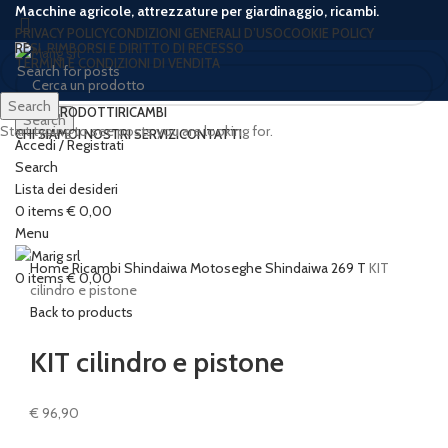
Macchine agricole, attrezzature per giardinaggio, ricambi.
PRIVACY POLICY
CONDIZIONI GENERALI D’USO
COOKIE POLICY
RESI, RIMBORSI E DIRITTO DI RECESSO
TERMINI E CONDIZIONI DI VENDITA
Search
HOME
PRODOTTI
RICAMBI
Search
Start typing to see posts you are looking for.
CHI SIAMO
I NOSTRI SERVIZI
CONTATTI
Accedi / Registrati
Search
Lista dei desideri
Click to enlarge
0
items
€
0,00
Menu
Home
Ricambi
Shindaiwa
Motoseghe Shindaiwa
269 T
KIT
0
items
€
0,00
cilindro e pistone
Back to products
KIT cilindro e pistone
€
96,90