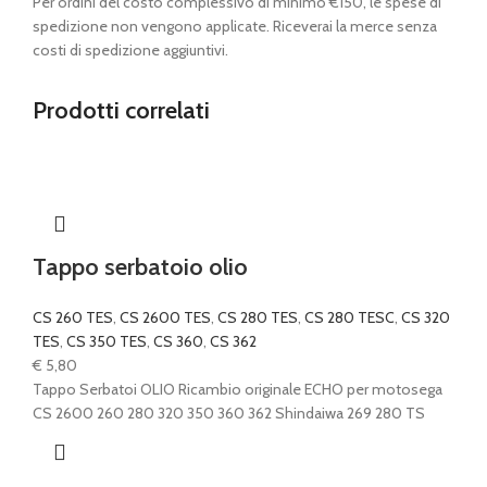
Per ordini del costo complessivo di minimo €150, le spese di
spedizione non vengono applicate. Riceverai la merce senza
costi di spedizione aggiuntivi.
Prodotti correlati
Tappo serbatoio olio
CS 260 TES
,
CS 2600 TES
,
CS 280 TES
,
CS 280 TESC
,
CS 320
TES
,
CS 350 TES
,
CS 360
,
CS 362
€
5,80
Tappo Serbatoi OLIO Ricambio originale ECHO per motosega
CS 2600 260 280 320 350 360 362 Shindaiwa 269 280 TS