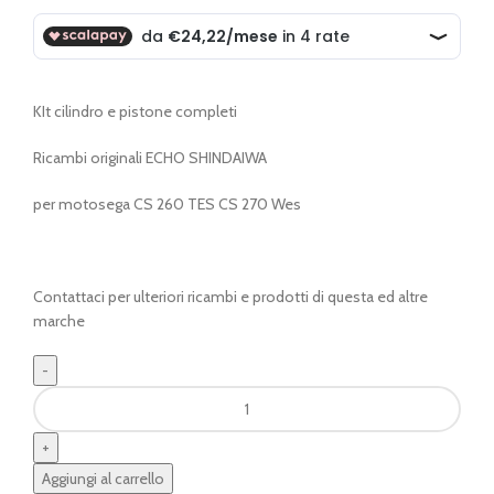
KIt cilindro e pistone completi
Ricambi originali ECHO SHINDAIWA
per motosega CS 260 TES CS 270 Wes
Contattaci per ulteriori ricambi e prodotti di questa ed altre
marche
KIT
cilindro
e
pistone
Aggiungi al carrello
quantità