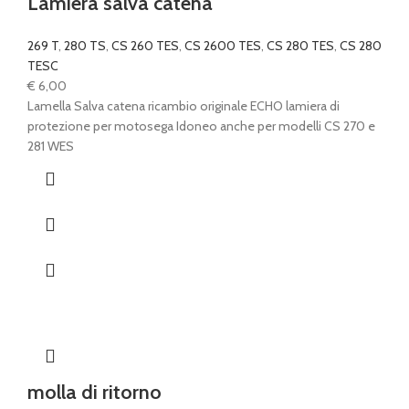
Lamiera salva catena
269 T
,
280 TS
,
CS 260 TES
,
CS 2600 TES
,
CS 280 TES
,
CS 280
TESC
€
6,00
Lamella Salva catena ricambio originale ECHO lamiera di
protezione per motosega Idoneo anche per modelli CS 270 e
281 WES
molla di ritorno