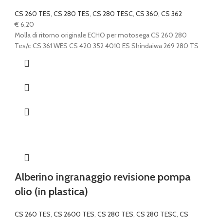
CS 260 TES
,
CS 280 TES
,
CS 280 TESC
,
CS 360
,
CS 362
€
6,20
Molla di ritorno originale ECHO per motosega CS 260 280
Tes/c CS 361 WES CS 420 352 4010 ES Shindaiwa 269 280 TS
Alberino ingranaggio revisione pompa
olio (in plastica)
CS 260 TES
,
CS 2600 TES
,
CS 280 TES
,
CS 280 TESC
,
CS