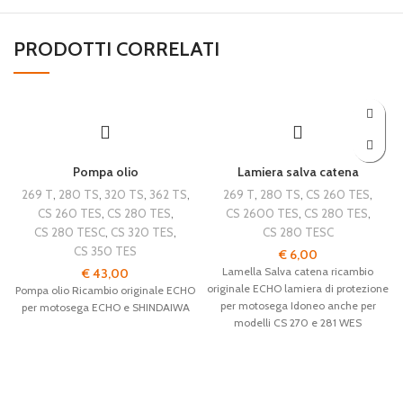
PRODOTTI CORRELATI
Pompa olio
Lamiera salva catena
269 T
,
280 TS
,
320 TS
,
362 TS
,
269 T
,
280 TS
,
CS 260 TES
,
CS 260 TES
,
CS 280 TES
,
CS 2600 TES
,
CS 280 TES
,
CS 280 TESC
,
CS 320 TES
,
CS 280 TESC
CS 350 TES
€
6,00
Lamella Salva catena ricambio
€
43,00
originale ECHO lamiera di protezione
Pompa olio Ricambio originale ECHO
per motosega Idoneo anche per
per motosega ECHO e SHINDAIWA
modelli CS 270 e 281 WES