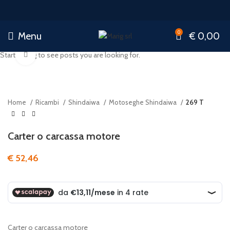
0
Menu
€
0,00
Start typing to see posts you are looking for.
Click to enlarge
Home
Ricambi
Shindaiwa
Motoseghe Shindaiwa
269 T
Carter o carcassa motore
€
52,46
Carter o carcassa motore