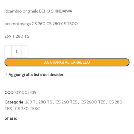
Ricambio originale ECHO SHINDAIWA
per motosega CS 260 CS 280 CS 2600
269 T 280 TS
AGGIUNGI AL CARRELLO
Aggiungi alla lista dei desideri
COD:
021003439
Categorie:
269 T
,
280 TS
,
CS 260 TES
,
CS 2600 TES
,
CS 280
TES
,
CS 280 TESC
Share: