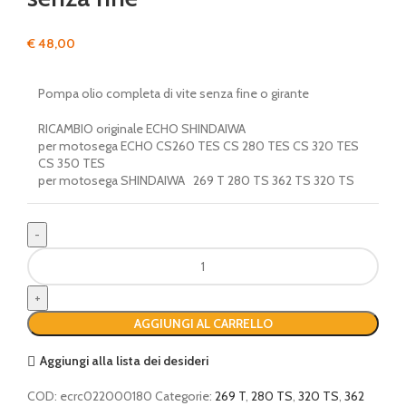
€
48,00
Pompa olio completa di vite senza fine o girante
RICAMBIO originale ECHO SHINDAIWA
per motosega ECHO CS260 TES CS 280 TES CS 320 TES
CS 350 TES
per motosega SHINDAIWA 269 T 280 TS 362 TS 320 TS
Pompa
olio
e
girante
AGGIUNGI AL CARRELLO
o
vite
Aggiungi alla lista dei desideri
senza
fine
COD:
ecrc022000180
Categorie:
269 T
,
280 TS
,
320 TS
,
362