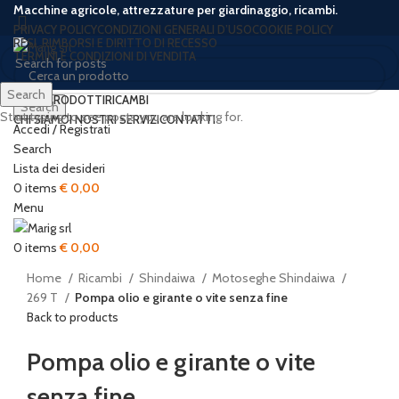
Macchine agricole, attrezzature per giardinaggio, ricambi.
PRIVACY POLICY
CONDIZIONI GENERALI D’USO
COOKIE POLICY
RESI, RIMBORSI E DIRITTO DI RECESSO
TERMINI E CONDIZIONI DI VENDITA
Search
HOME
PRODOTTI
RICAMBI
Search
Start typing to see posts you are looking for.
CHI SIAMO
I NOSTRI SERVIZI
CONTATTI
Accedi / Registrati
Search
Lista dei desideri
0
items
€
0,00
Click to enlarge
Menu
0
items
€
0,00
Home
Ricambi
Shindaiwa
Motoseghe Shindaiwa
269 T
Pompa olio e girante o vite senza fine
Back to products
Pompa olio e girante o vite
senza fine