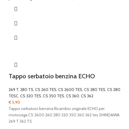
Tappo serbatoio benzina ECHO
269 T
,
280 TS
,
CS 260 TES
,
CS 2600 TES
,
CS 280 TES
,
CS 280
TESC
,
CS 320 TES
,
CS 350 TES
,
CS 360
,
CS 362
€
5,90
Tappo serbatoio benzina Ricambio originale ECHO per
motosega CS 2600 260 280 320 350 360 362 tes SHINDAIWA
269 T 362 TS