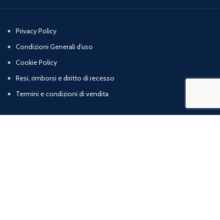
Privacy Policy
Condizioni Generali d’uso
Cookie Policy
Resi, rimborsi e diritto di recesso
Termini e condizioni di vendita
Chi Siamo
Contatti
Marig srl | Zona artigianale loc. Cognulo, 13 - 84078 Vallo della Lucania (SA) |
P.iva: 05832120652 | R.E.A: SA – 477319