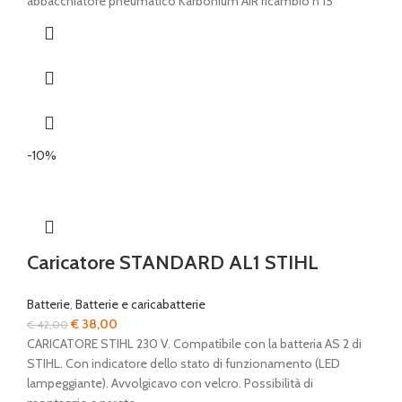
abbacchiatore pneumatico Karbonium AIR ricambio n 15
-10%
Caricatore STANDARD AL1 STIHL
Batterie
,
Batterie e caricabatterie
Il
Il
€
38,00
€
42,00
prezzo
prezzo
CARICATORE STIHL 230 V. Compatibile con la batteria AS 2 di
originale
attuale
STIHL. Con indicatore dello stato di funzionamento (LED
era:
è:
lampeggiante). Avvolgicavo con velcro. Possibilità di