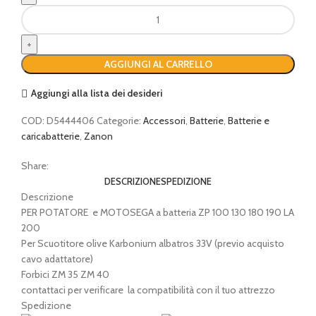
Batteria
Zanon
21
V
AGGIUNGI AL CARRELLO
2,5
Ah
Aggiungi alla lista dei desideri
nuova
quantità
COD:
D5444406
Categorie:
Accessori
,
Batterie
,
Batterie e
caricabatterie
,
Zanon
Share:
DESCRIZIONE
SPEDIZIONE
Descrizione
PER POTATORE e MOTOSEGA a batteria ZP 100 130 180 190 LA
200
Per Scuotitore olive Karbonium albatros 33V (previo acquisto
cavo adattatore)
Forbici ZM 35 ZM 40
contattaci per verificare la compatibilità con il tuo attrezzo
Spedizione