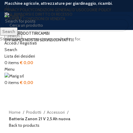
Macchine agricole, attrezzature per giardinaggio, ricambi.
PRIVACY POLICY
CONDIZIONI GENERALI D’USO
COOKIE POLICY
RESI, RIMBORSI E DIRITTO DI RECESSO
TERMINI E CONDIZIONI DI VENDITA
Search
HOME
PRODOTTI
RICAMBI
Search
Start typing to see posts you are looking for.
CHI SIAMO
I NOSTRI SERVIZI
CONTATTI
Accedi / Registrati
New
Search
Lista dei desideri
0
items
€
0,00
Menu
Click to enlarge
0
items
€
0,00
Home
Prodotti
Accessori
Batteria Zanon 21 V 2,5 Ah nuova
Back to products