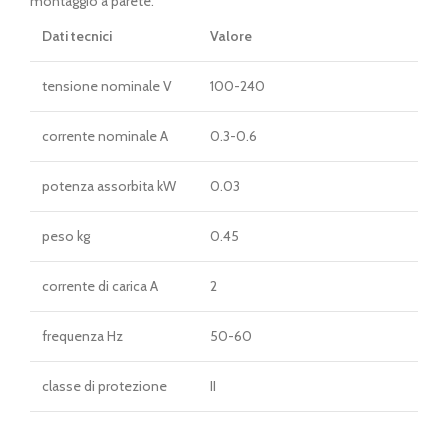
€ 42,00.
€ 38,00.
montaggio a parete.
Dati tecnici
Valore
tensione nominale V
100-240
corrente nominale A
0.3-0.6
potenza assorbita kW
0.03
peso kg
0.45
corrente di carica A
2
frequenza Hz
50-60
classe di protezione
II