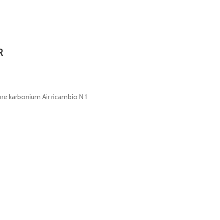
R
ore karbonium Air ricambio N 1