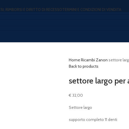
ESI, RIMBORSI E DIRITTO DI RECESSO
TERMINI E CONDIZIONI DI VENDITA
Home
Ricambi
Zanon
settore la
Back to products
settore largo pe
€
32,00
Settore largo
supporto completo 11 denti