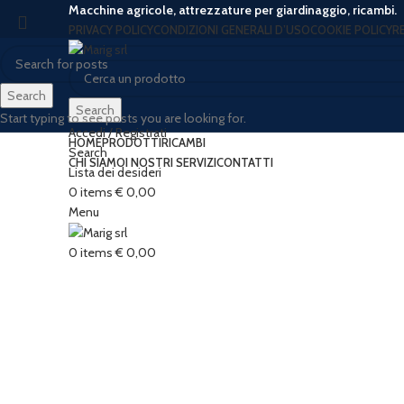
Macchine agricole, attrezzature per giardinaggio, ricambi.
PRIVACY POLICY
CONDIZIONI GENERALI D’USO
COOKIE POLICY
R
Search
Search
Start typing to see posts you are looking for.
Accedi / Registrati
HOME
PRODOTTI
RICAMBI
Search
CHI SIAMO
I NOSTRI SERVIZI
CONTATTI
Lista dei desideri
0
items
€
0,00
Menu
0
items
€
0,00
Click to enlarge