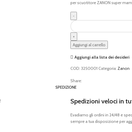
per scuotitore ZANON super ma
settore
largo
per
astine
Aggiungi al carrello
super
mambo
Aggiungi alla lista dei desideri
quantità
COD:
3250001
Categoria:
Zanon
Share:
SPEDIZIONE
Spedizioni veloci in tu
Evadiamo gli ordini in 24/48 e spedia
sempre a tua disposizione per aggi