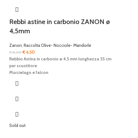
Rebbi astine in carbonio ZANON ø
4,5mm
Zanon
,
Raccolta Olive- Nocciole- Mandorle
Il
Il
€
6,50
€
8,00
prezzo
prezzo
Rebbio Astina in carbonio
ø 4,5 mm lunghezza 35 cm
originale
attuale
per scuotitore
era:
è:
Murcielago e falcon
€ 8,00.
€ 6,50.
Sold out