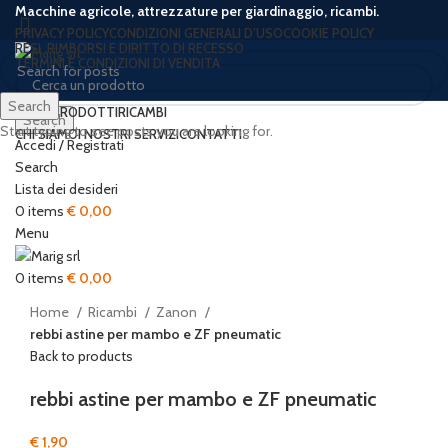
Macchine agricole, attrezzature per giardinaggio, ricambi.
PRIVACY POLICY
CONDIZIONI GENERALI D’USO
COOKIE POLICY
RESI, RIMBORSI E DIRITTO DI RECESSO
TERMINI E CONDIZIONI DI VENDITA
Search
HOME
PRODOTTI
RICAMBI
Search
Start typing to see posts you are looking for.
CHI SIAMO
I NOSTRI SERVIZI
CONTATTI
Accedi / Registrati
Search
Lista dei desideri
0
items
€
0,00
Click to enlarge
Menu
0
items
€
0,00
Home
Ricambi
Zanon
rebbi astine per mambo e ZF pneumatic
Back to products
rebbi astine per mambo e ZF pneumatic
€
1,90