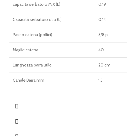
capacità serbatoio MIX (L)
0.19
Capacità serbatoio olio (L)
0.14
Passo catena (pollici)
3/8 p
Maglie catena
40
Lunghezza barra utile
20 cm
Canale Barra mm
1.3