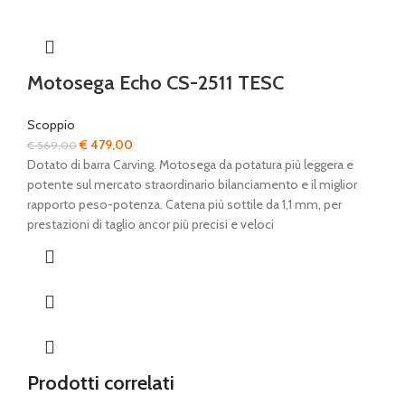
Motosega Echo CS-2511 TESC
Scoppio
Il
Il
€
479,00
€
569,00
prezzo
prezzo
Dotato di barra Carving. Motosega da potatura più leggera e
originale
attuale
potente sul mercato straordinario bilanciamento e il miglior
era:
è:
rapporto peso-potenza. Catena più sottile da 1,1 mm, per
€ 569,00.
€ 479,00.
prestazioni di taglio ancor più precisi e veloci
Prodotti correlati