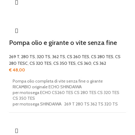
Pompa olio e girante o vite senza fine
269 T
,
280 TS
,
320 TS
,
362 TS
,
CS 260 TES
,
CS 280 TES
,
CS
280 TESC
,
CS 320 TES
,
CS 350 TES
,
CS 360
,
CS 362
€
48,00
Pompa olio completa di vite senza fine o girante
RICAMBIO originale ECHO SHINDAIWA
per motosega ECHO CS260 TES CS 280 TES CS 320 TES
CS 350 TES
per motosega SHINDAIWA 269 T 280 TS 362 TS 320 TS