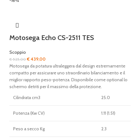
-16%
Motosega Echo CS-2511 TES
Scoppio
Il
Il
€
439,00
€
525,00
prezzo
prezzo
Motosega da potatura ultraleggera dal design estremamente
originale
attuale
compatto per assicurare uno straordinario bilanciamento e il
era:
è:
miglior rapporto peso-potenza. Disponibile come optional lo
€ 525,00.
€ 439,00.
schermo detriti per il massimo della protezione.
Cilindrata cm3
25.0
Potenza (Kw CV)
1.11 (1.51)
Peso a secco Kg
2.3