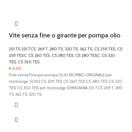
Vite senza fine o girante per pompa olio
251 TS 251 TCS
,
269 T
,
280 TS
,
320 TS
,
362 TS
,
CS 2511 TES
,
CS
2511 TESC
,
CS 260 TES
,
CS 280 TES
,
CS 280 TESC
,
CS 320
TES
,
CS 350 TES
€
6,00
Vite senza Fine per pompa OLIO RICMBIO ORIGINALE per
motosega ECHO CS 2511 TES CS 260 TES CS 280 TES CS 320
TES CS 350 TES per motosega SHINDAIWA 251 TCS 269 T 280
TS 362 TS 320 TS