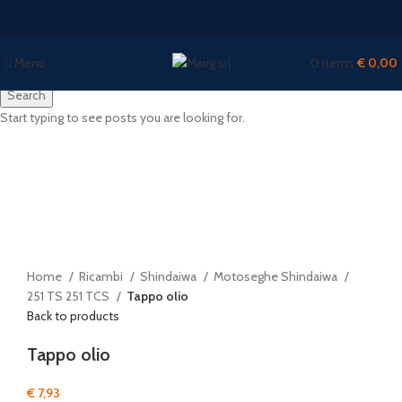
Menu
0
items
€
0,00
Search
Start typing to see posts you are looking for.
Click to enlarge
Home
Ricambi
Shindaiwa
Motoseghe Shindaiwa
251 TS 251 TCS
Tappo olio
Back to products
Tappo olio
€
7,93