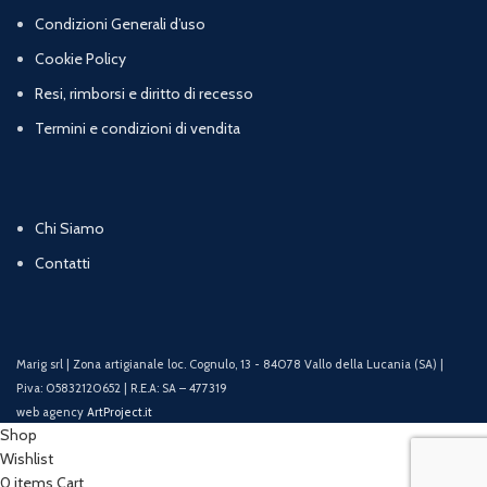
Condizioni Generali d’uso
Cookie Policy
Resi, rimborsi e diritto di recesso
Termini e condizioni di vendita
Chi Siamo
Contatti
Marig srl | Zona artigianale loc. Cognulo, 13 - 84078 Vallo della Lucania (SA) |
P.iva: 05832120652 | R.E.A: SA – 477319
web agency
ArtProject.it
Shop
Wishlist
0
items
Cart