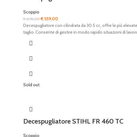
Scoppio
Il
Il
€
559,00
€
678,00
prezzo
prezzo
Decespugliatore con cilindrata da 30.5 cc, offre le più eleva
originale
attuale
taglio. Consente di gestire in modo rapido situazioni di lavo
era:
è:
€ 678,00.
€ 559,00.
Sold out
Decespugliatore STIHL FR 460 TC
Scoppio