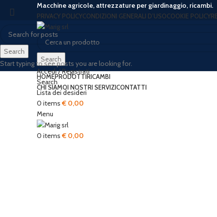
Macchine agricole, attrezzature per giardinaggio, ricambi.
PRIVACY POLICY
CONDIZIONI GENERALI D’USO
COOKIE POLICY
R
Search
Search
Start typing to see posts you are looking for.
Accedi / Registrati
HOME
PRODOTTI
RICAMBI
Search
CHI SIAMO
I NOSTRI SERVIZI
CONTATTI
Lista dei desideri
0
items
€
0,00
Click to enlarge
Menu
0
items
€
0,00