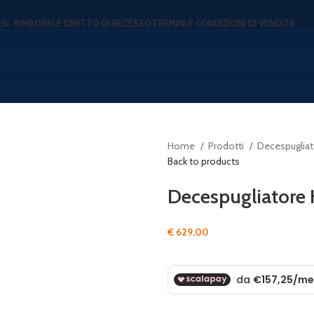
ESI, RIMBORSI E DIRITTO DI RECESSO
TERMINI E CONDIZIONI DI VENDITA
Home
Prodotti
Decespugliat
Back to products
Decespugliatore 
€
629,00