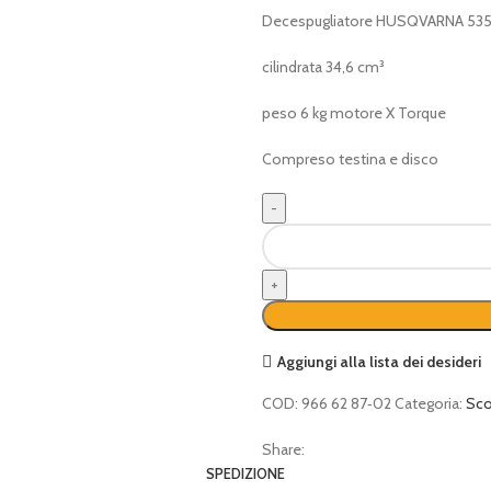
Decespugliator
e HUSQVARNA 535
cilindrata 34,6 cm³
peso 6 kg motore X Torque
Compreso testina e disco
Decespugliatore
Husqvarna
535
RJ
quantità
Aggiungi alla lista dei desideri
COD:
966 62 87‑02
Categoria:
Sco
Share:
SPEDIZIONE