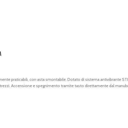
M
icilmente praticabili, con asta smontabile. Dotato di sistema antivibrante S
attrezzi. Accensione e spegnimento tramite tasto direttamente dal manub