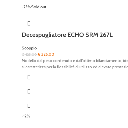
-23%
Sold out
Decespugliatore ECHO SRM 267L
Scoppio
Il
Il
€
325,00
€
423,00
prezzo
prezzo
Modello dal peso contenuto e dall’ottimo bilanciamento, ide
originale
attuale
si caratterizza per la flessibilità di utilizzo ed elevate prestazio
era:
è:
€ 423,00.
€ 325,00.
-12%