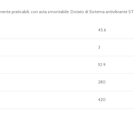
icilmente praticabili, con asta smontabile. Dotato di Sistema antivibrante 
45.6
3
10.9
280
420